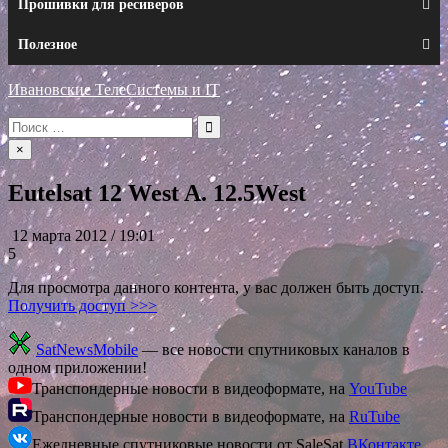
Прошивки для ресиверов
Полезное
Ивановские ТелеСистемы и IT
Искать:
×
Eutelsat 12 West A. 12.5West
12 марта 2012 / 19:01
5
Для просмотра данного контента, у вас должен быть доступ.
Получить доступ >>>
SatNewsMobile
— все новости спутниковых каналов в
одном приложении!
Транспондерные новости в видеоформате, на
YouTube
Транспондерные новости в видеоформате, на
RuTube
Ежедневные спутниковые новости от SaleSat
ВКонтакте