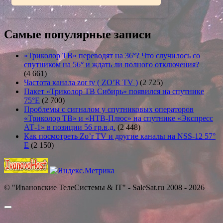
Самые популярные записи
«Триколор ТВ» переводят на 36°? Что случилось со
спутником на 56° и ждать ли полного отключения?
(4 661)
Частота канала zor tv ( ZO’R TV )
(2 725)
Пакет «Триколор ТВ Сибирь» появился на спутнике
75°E
(2 700)
Проблемы с сигналом у спутниковых операторов
«Триколор ТВ» и «НТВ-Плюс» на спутнике «Экспресс
АТ-1» в позиции 56 гр.в.д.
(2 448)
Как посмотреть Zo’r TV и другие каналы на NSS-12 57°
E
(2 150)
© "Ивановские ТелеСистемы & IT" - SaleSat.ru 2008 - 2026
Прокрутить
вверх