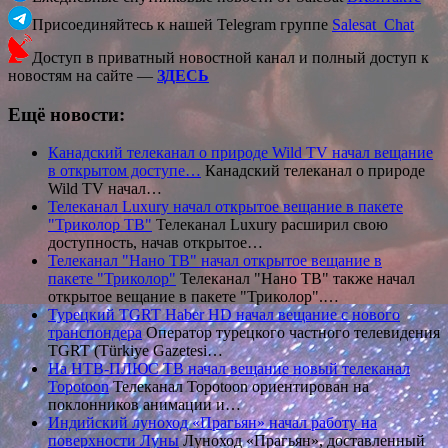
Присоединяйтесь к нашей Telegram группе
Salesat_Chat
Доступ в приватный новостной канал и полный доступ к
новостям на сайте —
ЗДЕСЬ
Ещё новости:
Канадский телеканал о природе Wild TV начал вещание
в открытом доступе…
Канадский телеканал о природе
Wild TV начал…
Телеканал Luxury начал открытое вещание в пакете
"Триколор ТВ"
Телеканал Luxury расширил свою
доступность, начав открытое…
Телеканал "Нано ТВ" начал открытое вещание в
пакете "Триколор"
Телеканал "Нано ТВ" также начал
открытое вещание в пакете "Триколор".…
Турецкий TGRT Haber HD начал вещание с нового
транспондера
Оператор турецкого частного телевидения
TGRT (Türkiye Gazetesi…
На НТВ‑ПЛЮС ТВ начал вещание новый телеканал
Topotoon
Телеканал Topotoon ориентирован на
поклонников анимации и…
Индийский луноход «Прагьян» начал работу на
поверхности Луны
Луноход «Прагьян», доставленный