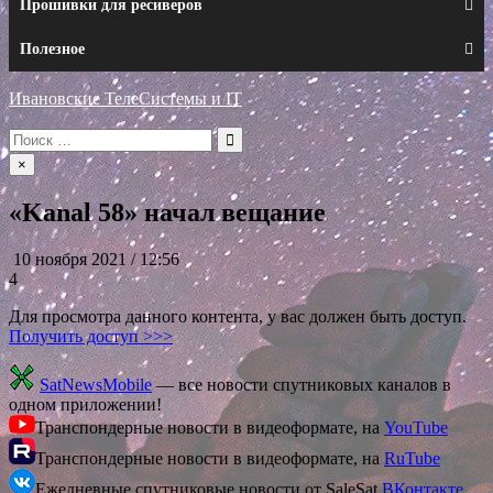
Прошивки для ресиверов
Полезное
Ивановские ТелеСистемы и IT
Искать:
×
«Kanal 58» начал вещание
10 ноября 2021 / 12:56
4
Для просмотра данного контента, у вас должен быть доступ.
Получить доступ >>>
SatNewsMobile
— все новости спутниковых каналов в
одном приложении!
Транспондерные новости в видеоформате, на
YouTube
Транспондерные новости в видеоформате, на
RuTube
Ежедневные спутниковые новости от SaleSat
ВКонтакте