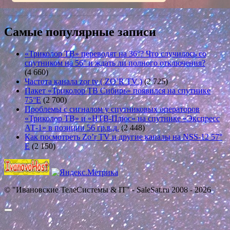
Самые популярные записи
«Триколор ТВ» переводят на 36°? Что случилось со
спутником на 56° и ждать ли полного отключения?
(4 660)
Частота канала zor tv ( ZO’R TV )
(2 725)
Пакет «Триколор ТВ Сибирь» появился на спутнике
75°E
(2 700)
Проблемы с сигналом у спутниковых операторов
«Триколор ТВ» и «НТВ-Плюс» на спутнике «Экспресс
АТ-1» в позиции 56 гр.в.д.
(2 448)
Как посмотреть Zo’r TV и другие каналы на NSS-12 57°
E
(2 150)
© "Ивановские ТелеСистемы & IT" - SaleSat.ru 2008 - 2026
Прокрутить
вверх