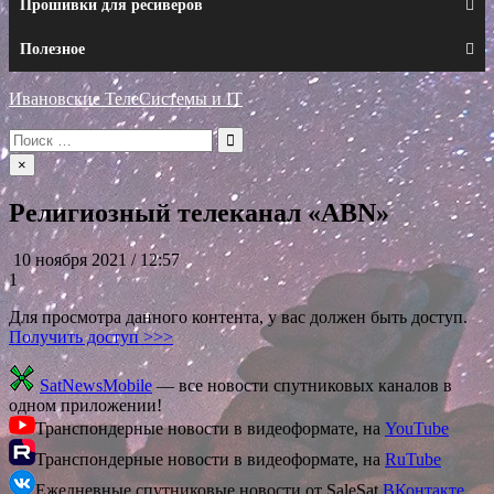
Прошивки для ресиверов
Полезное
Ивановские ТелеСистемы и IT
Искать:
×
Религиозный телеканал «ABN»
10 ноября 2021 / 12:57
1
Для просмотра данного контента, у вас должен быть доступ.
Получить доступ >>>
SatNewsMobile
— все новости спутниковых каналов в
одном приложении!
Транспондерные новости в видеоформате, на
YouTube
Транспондерные новости в видеоформате, на
RuTube
Ежедневные спутниковые новости от SaleSat
ВКонтакте