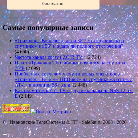
бесплатно.
Самые популярные записи
«Триколор ТВ» переводят на 36°? Что случилось со
спутником на 56° и ждать ли полного отключения?
(4 660)
Частота канала zor tv ( ZO’R TV )
(2 724)
Пакет «Триколор ТВ Сибирь» появился на спутнике
75°E
(2 699)
Проблемы с сигналом у спутниковых операторов
«Триколор ТВ» и «НТВ-Плюс» на спутнике «Экспресс
АТ-1» в позиции 56 гр.в.д.
(2 448)
Как посмотреть Zo’r TV и другие каналы на NSS-12 57°
E
(2 149)
© "Ивановские ТелеСистемы & IT" - SaleSat.ru 2008 - 2026
Прокрутить