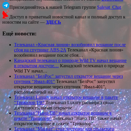
Присоединяйтесь к нашей Telegram группе
Salesat_Chat
Доступ в приватный новостной канал и полный доступ к
новостям на сайте —
ЗДЕСЬ
Ещё новости:
Телеканал «Красная линия» возобновил вещание после
сбоя на спутнике ABS-2A
Телеканал «Красная линия»
возобновил вещание после сбоя…
Канадский телеканал о природе Wild TV начал вещание
в открытом доступе…
Канадский телеканал о природе
Wild TV начал…
Телеканал "БелРос" запустил открытое вещание через
спутник "Ямал-401"
Телеканал "БелРос" запустил
открытое вещание через спутник "Ямал-401",
расположенный на…
Телеканал Luxury начал открытое вещание в пакете
"Триколор ТВ"
Телеканал Luxury расширил свою
доступность, начав открытое…
Телеканал "Нано ТВ" начал открытое вещание в
пакете "Триколор"
Телеканал "Нано ТВ" также начал
открытое вещание в пакете "Триколор".…
Телеканал "Магнат" стал доступен для открытого