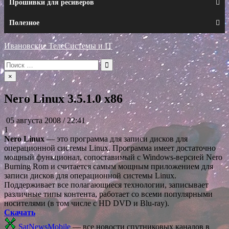
Прошивки для ресиверов
Полезное
Ивановские ТелеСистемы и IT
Искать:
×
Nero Linux 3.5.1.0 x86
05 августа 2008 / 22:41
1
Nero Linux
— это программа для записи дисков для
операционной системы Linux. Программа имеет достаточно
мощный функционал, сопоставимый с Windows-версией Nero
Burning Rom и считается самым мощным приложением для
записи дисков для операционной системы Linux.
Поддерживает все полагающиеся технологии, записывает
различные типы контента, работает со всеми популярными
носителями (в том числе с HD DVD и Blu-ray).
Скачать
SatNewsMobile
— все новости спутниковых каналов в