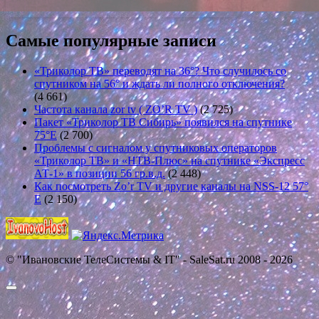
Самые популярные записи
«Триколор ТВ» переводят на 36°? Что случилось со
спутником на 56° и ждать ли полного отключения?
(4 661)
Частота канала zor tv ( ZO’R TV )
(2 725)
Пакет «Триколор ТВ Сибирь» появился на спутнике
75°E
(2 700)
Проблемы с сигналом у спутниковых операторов
«Триколор ТВ» и «НТВ-Плюс» на спутнике «Экспресс
АТ-1» в позиции 56 гр.в.д.
(2 448)
Как посмотреть Zo’r TV и другие каналы на NSS-12 57°
E
(2 150)
© "Ивановские ТелеСистемы & IT" - SaleSat.ru 2008 - 2026
Прокрутить
вверх