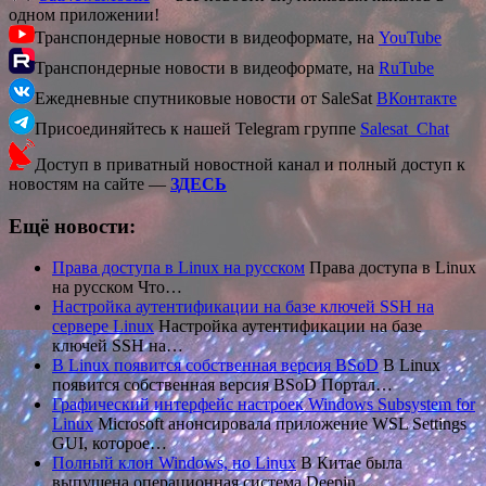
одном приложении!
Транспондерные новости в видеоформате, на
YouTube
Транспондерные новости в видеоформате, на
RuTube
Ежедневные спутниковые новости от SaleSat
ВКонтакте
Присоединяйтесь к нашей Telegram группе
Salesat_Chat
Доступ в приватный новостной канал и полный доступ к
новостям на сайте —
ЗДЕСЬ
Ещё новости:
Права доступа в Linux на русском
Права доступа в Linux
на русском Что…
Настройка аутентификации на базе ключей SSH на
сервере Linux
Настройка аутентификации на базе
ключей SSH на…
В Linux появится собственная версия BSoD
В Linux
появится собственная версия BSoD Портал…
Графический интерфейс настроек Windows Subsystem for
Linux
Microsoft анонсировала приложение WSL Settings
GUI, которое…
Полный клон Windows, но Linux
В Китае была
выпущена операционная система Deepin…