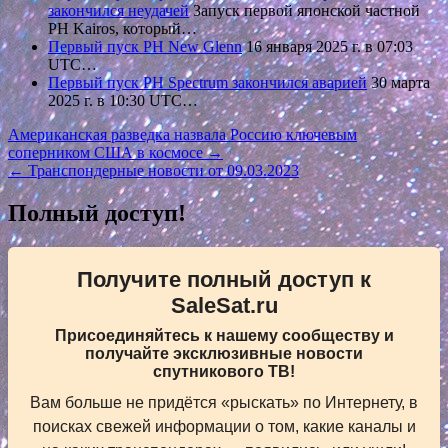
закончился неудачей
Запуск первой японской частной
РН Kairos, который…
Первый пуск РН New Glenn
16 января 2025 г. в 07:03
UTC…
Первый пуск РН Spectrum закончился аварией
30 марта
2025 г. в 10:30 UTC…
Навигация
Американская разведка назвала Россию ключевым
соперником США в космосе →
по
← Транспондерные новости от 09.03.2023
записям
Полный доступ!
Получите полный доступ к
SaleSat.ru
Присоединяйтесь к нашему сообществу и
получайте эксклюзивные новости
спутникового ТВ!
Вам больше не придётся «рыскать» по Интернету, в
поисках свежей информации о том, какие каналы и