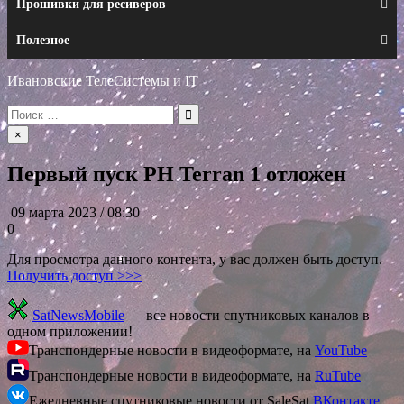
Прошивки для ресиверов
Полезное
Ивановские ТелеСистемы и IT
Искать:
×
Первый пуск РН Terran 1 отложен
09 марта 2023 / 08:30
0
Для просмотра данного контента, у вас должен быть доступ.
Получить доступ >>>
SatNewsMobile
— все новости спутниковых каналов в
одном приложении!
Транспондерные новости в видеоформате, на
YouTube
Транспондерные новости в видеоформате, на
RuTube
Ежедневные спутниковые новости от SaleSat
ВКонтакте