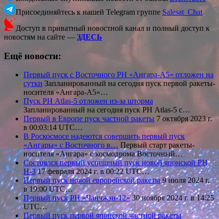
Присоединяйтесь к нашей Telegram группе
Salesat_Chat
Доступ в приватный новостной канал и полный доступ к
новостям на сайте —
ЗДЕСЬ
Ещё новости:
Первый пуск с Восточного РН «Ангара-А5» отложен на
сутки
Запланированный на сегодня пуск первой ракеты-
носителя «Ангара-А5»…
Пуск РН Atlas-5 отложен из-за шторма
Запланированный на сегодня пуск РН Atlas-5 с…
Первый в Европе пуск частной ракеты
7 октября 2023 г.
в 00:03:14 UTC…
В Роскосмосе надеются совершить первый пуск
«Ангары» с Восточного в…
Первый старт ракеты-
носителя «Ангара» с космодрома Восточный…
Состоялся первый успешный пуск новой японской РН
Н-3
17 февраля 2024 г. в 00:22 UTC…
Первый пуск новой европейской ракеты
9 июля 2024 г.
в 19:00 UTC…
Первый пуск РН «Чанчжэн-12»
30 ноября 2024 г. в 14:25
UTC…
Первый пуск первой японской частной ракеты