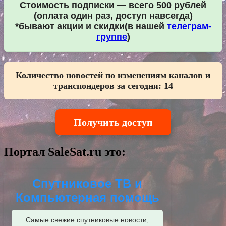
Стоимость подписки — всего 500 рублей
(оплата один раз, доступ навсегда)
*бывают акции и скидки(в нашей
телеграм-
группе
)
Количество новостей по изменениям каналов и
транспондеров за сегодня:
14
Получить доступ
Портал SaleSat.ru это:
Спутниковое ТВ и
Компьютерная помощь
Самые свежие спутниковые новости,