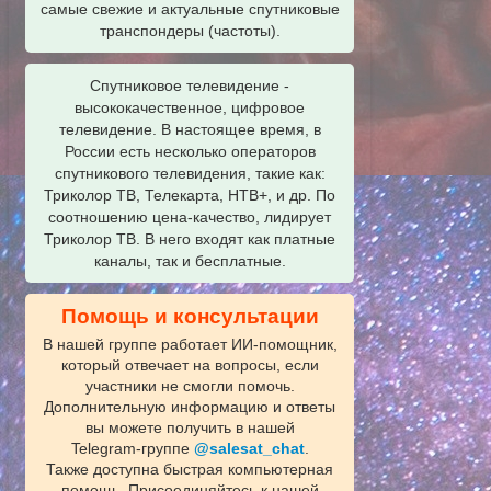
самые свежие и актуальные спутниковые
транспондеры (частоты).
Спутниковое телевидение -
высококачественное, цифровое
телевидение. В настоящее время, в
России есть несколько операторов
спутникового телевидения, такие как:
Триколор ТВ, Телекарта, НТВ+, и др. По
соотношению цена-качество, лидирует
Триколор ТВ. В него входят как платные
каналы, так и бесплатные.
Помощь и консультации
В нашей группе работает ИИ‑помощник,
который отвечает на вопросы, если
участники не смогли помочь.
Дополнительную информацию и ответы
вы можете получить в нашей
Telegram‑группе
@salesat_chat
.
Также доступна быстрая компьютерная
помощь. Присоединяйтесь к нашей