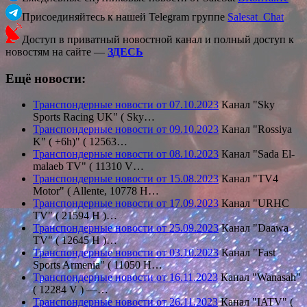
Присоединяйтесь к нашей Telegram группе
Salesat_Chat
Доступ в приватный новостной канал и полный доступ к
новостям на сайте —
ЗДЕСЬ
Ещё новости:
Транспондерные новости от 07.10.2023
Канал "Sky
Sports Racing UK" ( Sky…
Транспондерные новости от 09.10.2023
Канал "Rossiya
K" ( +6h)" ( 12563…
Транспондерные новости от 08.10.2023
Канал "Sada El-
malaeb TV" ( 11310 V…
Транспондерные новости от 15.08.2023
Канал "TV4
Motor" ( Allente, 10778 H…
Транспондерные новости от 17.09.2023
Канал "URHC
TV" ( 21594 Н )…
Транспондерные новости от 25.09.2023
Канал "Daawa
TV" ( 12645 H )…
Транспондерные новости от 03.10.2023
Канал "Fast
Sports Armenia" ( 11050 H…
Транспондерные новости от 16.11.2023
Канал "Wanasah"
( 12284 V ) —…
Транспондерные новости от 26.11.2023
Канал "IATV" (