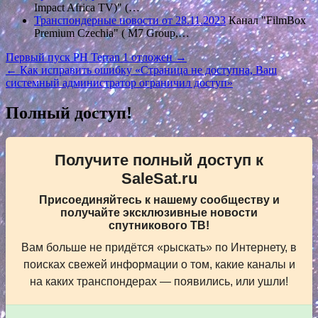
Impact Africa TV)" (…
Транспондерные новости от 28.11.2023
Канал "FilmBox
Premium Czechia" ( M7 Group,…
Навигация
Первый пуск РН Terran 1 отложен →
← Как исправить ошибку «Cтраница не доступна, Ваш
по
системный администратор ограничил доступ»
записям
Полный доступ!
Получите полный доступ к
SaleSat.ru
Присоединяйтесь к нашему сообществу и
получайте эксклюзивные новости
спутникового ТВ!
Вам больше не придётся «рыскать» по Интернету, в
поисках свежей информации о том, какие каналы и
на каких транспондерах — появились, или ушли!