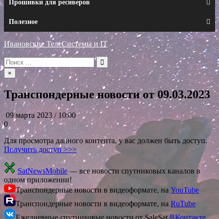
Прошивки для ресиверов
Полезное
Ивановские ТелеСистемы и IT
Искать:
×
Транспондерные новости от 09.03.2023
09 марта 2023 / 10:00
0
Для просмотра данного контента, у вас должен быть доступ.
Получить доступ >>>
SatNewsMobile
— все новости спутниковых каналов в
одном приложении!
Транспондерные новости в видеоформате, на
YouTube
Транспондерные новости в видеоформате, на
RuTube
Ежедневные спутниковые новости от SaleSat
ВКонтакте