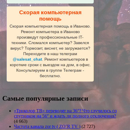
Скорая компьютерная
помощь
Скорая компьютерная помощь в Иваново.
Ремонт компьютера в Иваново
произведут профессиональные IT-
техники. Сломался компьютер? Завелся
вирус? Тормозит, виснет, не загружается?
Переходите в наш телеграм
@salesat_chat
. Ремонт компьютеров в
короткие сроки с выездом на дом, в офис.
Консультируем в группе Телеграм -
бесплатно.
Самые популярные записи
«Триколор ТВ» переводят на 36°? Что случилось со
спутником на 56° и ждать ли полного отключения?
(4 663)
Частота канала zor tv ( ZO’R TV )
(2 727)