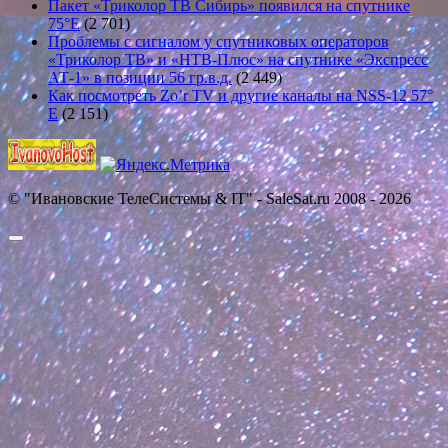
Пакет «Триколор ТВ Сибирь» появился на спутнике
75°E
(2 701)
Проблемы с сигналом у спутниковых операторов
«Триколор ТВ» и «НТВ-Плюс» на спутнике «Экспресс
АТ-1» в позиции 56 гр.в.д.
(2 449)
Как посмотреть Zo’r TV и другие каналы на NSS-12 57°
E
(2 151)
© "Ивановские ТелеСистемы & IT" - SaleSat.ru 2008 - 2026
Прокрутить
вверх