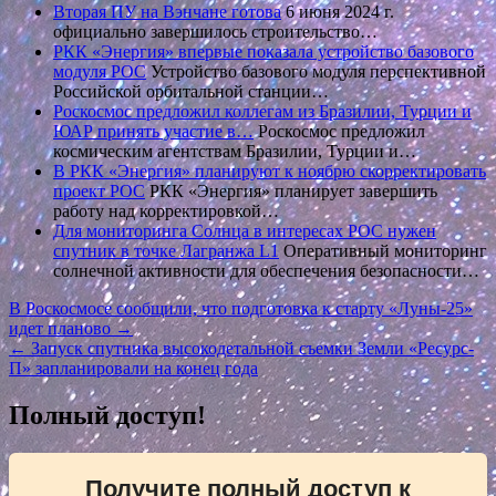
Вторая ПУ на Вэнчане готова
6 июня 2024 г.
официально завершилось строительство…
РКК «Энергия» впервые показала устройство базового
модуля РОС
Устройство базового модуля перспективной
Российской орбитальной станции…
Роскосмос предложил коллегам из Бразилии, Турции и
ЮАР принять участие в…
Роскосмос предложил
космическим агентствам Бразилии, Турции и…
В РКК «Энергия» планируют к ноябрю скорректировать
проект РОС
РКК «Энергия» планирует завершить
работу над корректировкой…
Для мониторинга Солнца в интересах РОС нужен
спутник в точке Лагранжа L1
Оперативный мониторинг
солнечной активности для обеспечения безопасности…
Навигация
В Роскосмосе сообщили, что подготовка к старту «Луны-25»
идет планово →
по
← Запуск спутника высокодетальной съемки Земли «Ресурс-
записям
П» запланировали на конец года
Полный доступ!
Получите полный доступ к