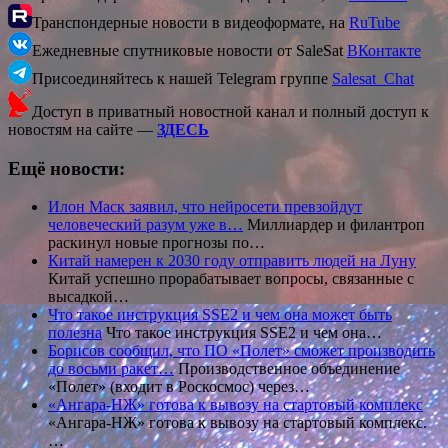
Транспондерные новости в видеоформате, на
RuTube
Ежедневные спутниковые новости от SaleSat
ВКонтакте
Присоединяйтесь к нашей Telegram группе
Salesat_Chat
Доступ в приватный новостной канал и полный доступ к
новостям на сайте —
ЗДЕСЬ
Ещё новости:
Илон Маск заявил, что нейросети превзойдут
человеческий разум уже в…
Миллиардер и филантроп
раскинул новые прогнозы по…
Китай намерен к 2030 году отправить людей на Луну
Китай успешно прорабатывает вопросы, связанные с
высадкой…
Что такое инструкция SSE2 и чем она может быть
полезна
Что такое инструкция SSE2 и чем она…
Борисов сообщил, что ПО «Полет» сможет производить
до восьми ракет…
Производственное объединение
«Полет» (входит в Роскосмос) через…
«Ангара-НЖ» готова к вывозу на стартовый комплекс
«Ангара-НЖ» готова к вывозу на стартовый комплекс.
…