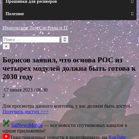
Прошивки для ресиверов
Полезное
Ивановские ТелеСистемы и IT
Искать:
×
Борисов заявил, что основа РОС из
четырех модулей должна быть готова к
2030 году
17 июня 2023 / 06:30
2
Для просмотра данного контента, у вас должен быть доступ.
Получить доступ >>>
SatNewsMobile
— все новости спутниковых каналов в
одном приложении!
Транспондерные новости в видеоформате, на
YouTube