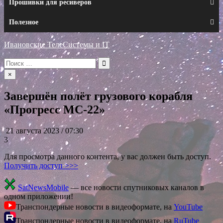
Прошивки для ресиверов
Полезное
Ивановские ТелеСистемы и IT
Искать:
×
Завершён полёт грузового корабля
«Прогресс МС-22»
21 августа 2023 / 07:30
3
Для просмотра данного контента, у вас должен быть доступ.
Получить доступ >>>
SatNewsMobile
— все новости спутниковых каналов в
одном приложении!
Транспондерные новости в видеоформате, на
YouTube
Транспондерные новости в видеоформате, на
RuTube