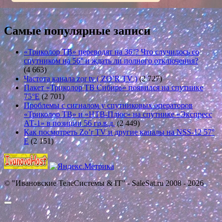
Самые популярные записи
«Триколор ТВ» переводят на 36°? Что случилось со
спутником на 56° и ждать ли полного отключения?
(4 663)
Частота канала zor tv ( ZO’R TV )
(2 727)
Пакет «Триколор ТВ Сибирь» появился на спутнике
75°E
(2 701)
Проблемы с сигналом у спутниковых операторов
«Триколор ТВ» и «НТВ-Плюс» на спутнике «Экспресс
АТ-1» в позиции 56 гр.в.д.
(2 449)
Как посмотреть Zo’r TV и другие каналы на NSS-12 57°
E
(2 151)
© "Ивановские ТелеСистемы & IT" - SaleSat.ru 2008 - 2026
Прокрутить
вверх