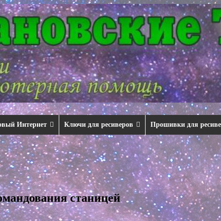
овый Интернет
Ключи для ресиверов
Прошивки для ресив
омандования станицей