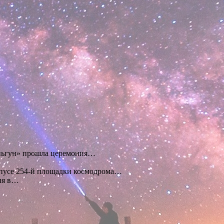
яньгун» прошла церемония…
пусе 254-й площадки космодрома…
ия в…