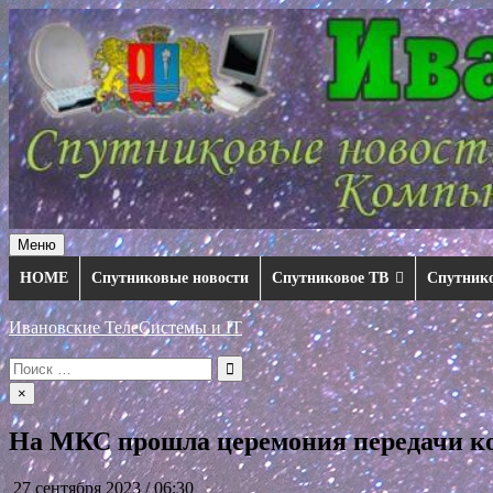
Перейти
к
содержимому
Меню
HOME
Спутниковые новости
Спутниковое ТВ
Спутник
Ивановские ТелеСистемы и IT
Искать:
×
На МКС прошла церемония передачи к
27 сентября 2023 / 06:30