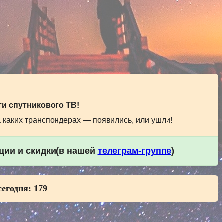
и спутникового ТВ!
а каких транспондерах — появились, или ушли!
кции и скидки(в нашей
телеграм-группе
)
сегодня:
179