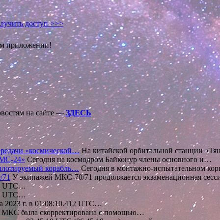
лучить доступ >>>
ом приложении!
овостям на сайте —
ЗДЕСЬ
ередачи «космической…
На китайской орбитальной станции «Т
 МС-24»
Сегодня на космодром Байконур члены основного и…
пилотируемый корабль…
Сегодня в монтажно-испытательном кор
/71
У экипажей МКС-70/71 продолжается экзаменационная сесс
:16 UTC…
:05 UTC…
а 2023 г. в 01:08:10.412 UTC…
а МКС была скорректирована с помощью…