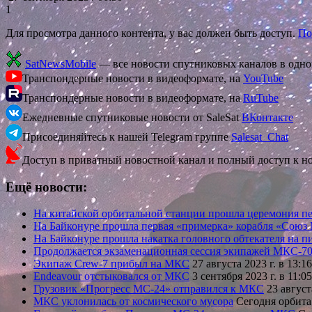
1
Для просмотра данного контента, у вас должен быть доступ.
По
SatNewsMobile
— все новости спутниковых каналов в одн
Транспондерные новости в видеоформате, на
YouTube
Транспондерные новости в видеоформате, на
RuTube
Ежедневные спутниковые новости от SaleSat
ВКонтакте
Присоединяйтесь к нашей Telegram группе
Salesat_Chat
Доступ в приватный новостной канал и полный доступ к н
Ещё новости:
На китайской орбитальной станции прошла церемония п
На Байконуре прошла первая «примерка» корабля «Союз
На Байконуре прошла накатка головного обтекателя на 
Продолжается экзаменационная сессия экипажей МКС-70
Экипаж Crew-7 прибыл на МКС
27 августа 2023 г. в 13
Endeavour отстыковался от МКС
3 сентября 2023 г. в 11
Грузовик «Прогресс МС-24» отправился к МКС
23 август
МКС уклонилась от космического мусора
Сегодня орбит