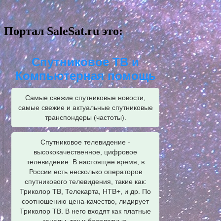
Портал SaleSat.ru это:
Спутниковое ТВ и
Компьютерная помощь
Самые свежие спутниковые новости,
самые свежие и актуальные спутниковые
транспондеры (частоты).
Спутниковое телевидение -
высококачественное, цифровое
телевидение. В настоящее время, в
России есть несколько операторов
спутникового телевидения, такие как:
Триколор ТВ, Телекарта, НТВ+, и др. По
соотношению цена-качество, лидирует
Триколор ТВ. В него входят как платные