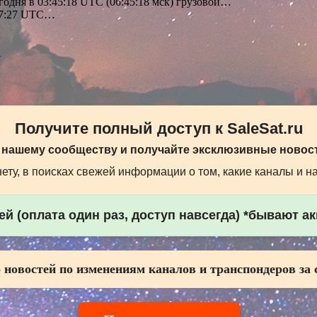
одня в 03:45:18 UTC (06:45:18 мск) грузовой…
 07:27 UTC…
1
Получите полный доступ к SaleSat.ru
 нашему сообществу и получайте эксклюзивные новост
ту, в поисках свежей информации о том, какие каналы и н
й (оплата один раз, доступ навсегда) *бывают а
 новостей по изменениям каналов и транспондеров за 