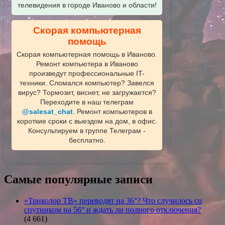
телевидения в городе Иваново и области!
Скорая компьютерная
помощь
Скорая компьютерная помощь в Иваново.
Ремонт компьютера в Иваново
произведут профессиональные IT-
техники. Сломался компьютер? Завелся
вирус? Тормозит, виснет, не загружается?
Переходите в наш телеграм
@salesat_chat
. Ремонт компьютеров в
короткие сроки с выездом на дом, в офис.
Консультируем в группе Телеграм -
бесплатно.
Самые популярные записи
«Триколор ТВ» переводят на 36°? Что случилось со
спутником на 56° и ждать ли полного отключения?
(4 661)