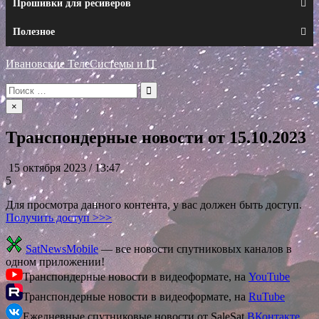
Прошивки для ресиверов
Полезное
Ивановские ТелеСистемы и IT
Искать:
×
Транспондерные новости от 15.10.2023
15 октября 2023 / 13:47
5
Для просмотра данного контента, у вас должен быть доступ.
Получить доступ >>>
SatNewsMobile
— все новости спутниковых каналов в
одном приложении!
Транспондерные новости в видеоформате, на
YouTube
Транспондерные новости в видеоформате, на
RuTube
Ежедневные спутниковые новости от SaleSat
ВКонтакте