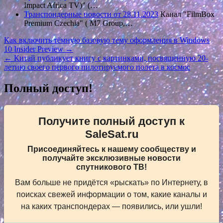
Impact Africa TV)" (…
Транспондерные новости от 28.11.2023
Канал "FilmBox
Premium Czechia" ( M7 Group,…
Навигация
Как включить тёмную базовую тему оформления в Windows
10 Insider Preview →
по
← Китай публикует книгу с картинками, посвященную 20-
записям
летию своего первого пилотируемого полета в космос
Полный доступ!
Получите полный доступ к
SaleSat.ru
Присоединяйтесь к нашему сообществу и
получайте эксклюзивные новости
спутникового ТВ!
Вам больше не придётся «рыскать» по Интернету, в
поисках свежей информации о том, какие каналы и
на каких транспондерах — появились, или ушли!