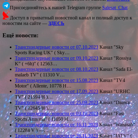
Присоединяйтесь к нашей Telegram группе
Salesat_Chat
Доступ в приватный новостной канал и полный доступ к
новостям на сайте —
ЗДЕСЬ
Ещё новости:
Транспондерные новости от 07.10.2023
Канал "Sky
Sports Racing UK" ( Sky…
Транспондерные новости от 09.10.2023
Канал "Rossiya
K" ( +6h)" ( 12563…
Транспондерные новости от 08.10.2023
Канал "Sada El-
malaeb TV" ( 11310 V…
Транспондерные новости от 15.08.2023
Канал "TV4
Motor" ( Allente, 10778 H…
Транспондерные новости от 17.09.2023
Канал "URHC
TV" ( 21594 Н )…
Транспондерные новости от 25.09.2023
Канал "Daawa
TV" ( 12645 H )…
Транспондерные новости от 03.10.2023
Канал "Fast
Sports Armenia" ( 11050 H…
Транспондерные новости от 16.11.2023
Канал "Wanasah"
( 12284 V ) —…
Транспондерные новости от 26.11.2023
Канал "IATV" (