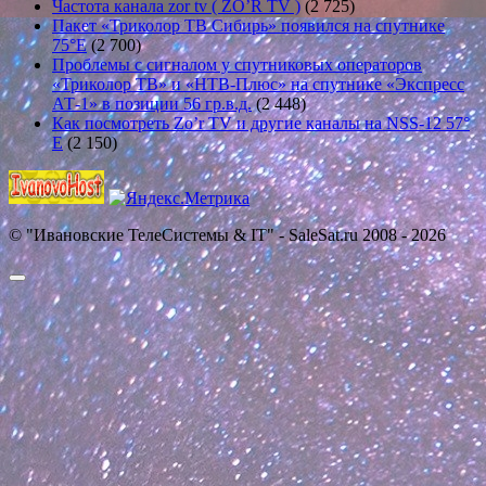
Частота канала zor tv ( ZO’R TV )
(2 725)
Пакет «Триколор ТВ Сибирь» появился на спутнике
75°E
(2 700)
Проблемы с сигналом у спутниковых операторов
«Триколор ТВ» и «НТВ-Плюс» на спутнике «Экспресс
АТ-1» в позиции 56 гр.в.д.
(2 448)
Как посмотреть Zo’r TV и другие каналы на NSS-12 57°
E
(2 150)
© "Ивановские ТелеСистемы & IT" - SaleSat.ru 2008 - 2026
Прокрутить
вверх