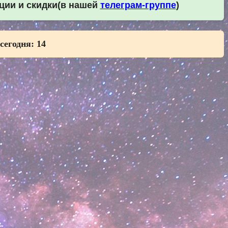
кции и скидки(в нашей
телеграм-группе
)
 сегодня:
14