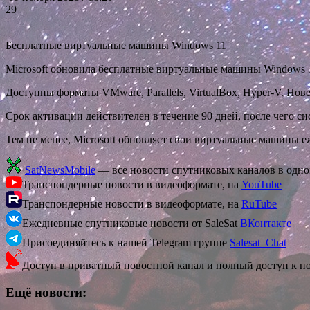
29
Бесплатные виртуальные машины Windows 11
Microsoft обновила бесплатные виртуальные машины Windows 11
Доступны форматы VMware, Parallels, VirtualBox, Hyper-V. Нов
Срок активации действителен в течение 90 дней, после чего си
Тем не менее, Microsoft обновляет свои виртуальные машины е
SatNewsMobile
— все новости спутниковых каналов в одн
Транспондерные новости в видеоформате, на
YouTube
Транспондерные новости в видеоформате, на
RuTube
Ежедневные спутниковые новости от SaleSat
ВКонтакте
Присоединяйтесь к нашей Telegram группе
Salesat_Chat
Доступ в приватный новостной канал и полный доступ к н
Ещё новости: