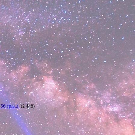
6 гр.в.д.
(2 448)