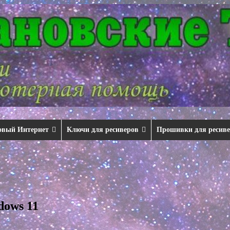
овый Интернет
Ключи для ресиверов
Прошивки для ресив
ows 11