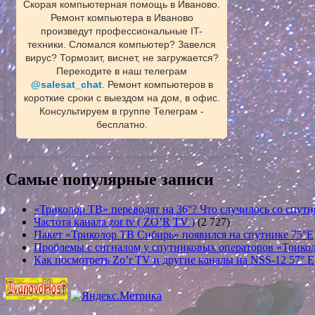
Скорая компьютерная помощь в Иваново.
Ремонт компьютера в Иваново
произведут профессиональные IT-
техники. Сломался компьютер? Завелся
вирус? Тормозит, виснет, не загружается?
Переходите в наш телеграм
@salesat_chat
. Ремонт компьютеров в
короткие сроки с выездом на дом, в офис.
Консультируем в группе Телеграм -
бесплатно.
Самые популярные записи
«Триколор ТВ» переводят на 36°? Что случилось со спутн
Частота канала zor tv ( ZO’R TV )
(2 727)
Пакет «Триколор ТВ Сибирь» появился на спутнике 75°E
Проблемы с сигналом у спутниковых операторов «Трикол
Как посмотреть Zo’r TV и другие каналы на NSS-12 57° E