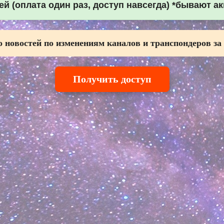
й (оплата один раз, доступ навсегда) *бывают а
 новостей по изменениям каналов и транспондеров за
Получить доступ