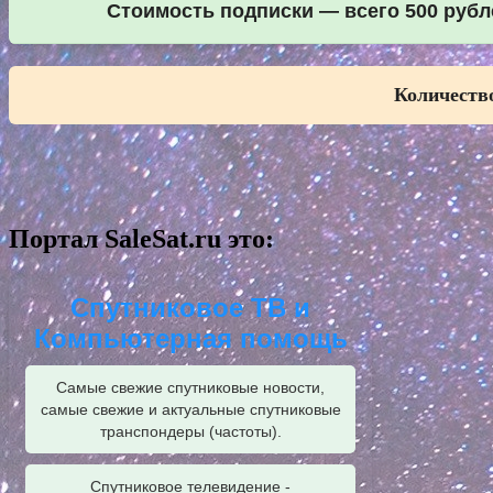
Стоимость подписки — всего 500 рубле
Количество
Портал SaleSat.ru это:
Спутниковое ТВ и
Компьютерная помощь
Самые свежие спутниковые новости,
самые свежие и актуальные спутниковые
транспондеры (частоты).
Спутниковое телевидение -