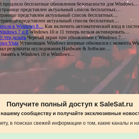
ft продлила бесплатные обновления безопасности для Windows…
странице представлен актуальный список бесплатных…
транице представлен актуальный список бесплатных…
странице представлен актуальный список бесплатных…
пароля в Windows 8…
Как включить автоматический вход в сист
Windows 7 и 8
Windows 10 и 11 теперь нельзя активировать…
: что делать
Черный экран при обновлении с Windows 7…
ws Vista
Установщик Windows впервые обновился с момента W
ал результаты исследования Hardware & Software…
 память в Windows 10 и Windows…
Получите полный доступ к SaleSat.ru
 нашему сообществу и получайте эксклюзивные новост
ту, в поисках свежей информации о том, какие каналы и н