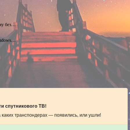
ему без…
indows…
и спутникового ТВ!
а каких транспондерах — появились, или ушли!