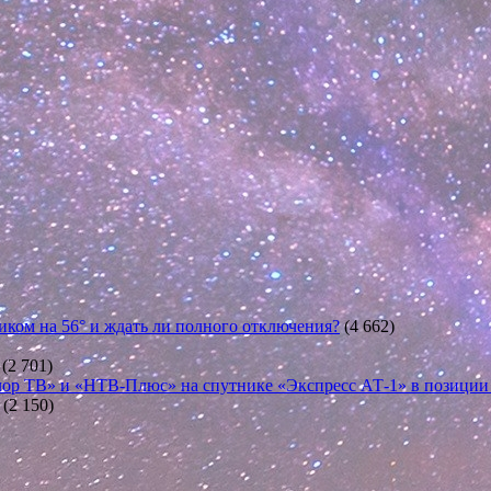
иком на 56° и ждать ли полного отключения?
(4 662)
(2 701)
ор ТВ» и «НТВ-Плюс» на спутнике «Экспресс АТ-1» в позиции 5
(2 150)