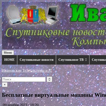
Перейти
к
содержимому
Меню
HOME
Спутниковые новости
Спутниковое ТВ
Спутник
Ивановские ТелеСистемы и IT
Искать:
×
Бесплатные виртуальные машины Wind
09 ноября 2023 / 18:20