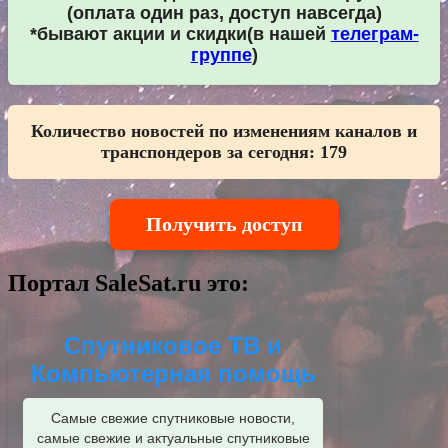
(оплата один раз, доступ навсегда)
*бывают акции и скидки(в нашей
телеграм-
группе
)
Количество новостей по изменениям каналов и
транспондеров за сегодня:
179
Получить доступ
Портал SaleSat.ru это:
Спутниковое ТВ и
Компьютерная помощь
Самые свежие спутниковые новости,
самые свежие и актуальные спутниковые