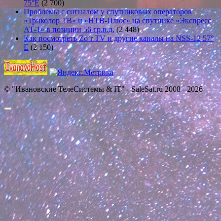
75°E
(2 700)
Проблемы с сигналом у спутниковых операторов
«Триколор ТВ» и «НТВ-Плюс» на спутнике «Экспресс
АТ-1» в позиции 56 гр.в.д.
(2 448)
Как посмотреть Zo’r TV и другие каналы на NSS-12 57°
E
(2 150)
© "Ивановские ТелеСистемы & IT" - SaleSat.ru 2008 - 2026
Прокрутить
вверх