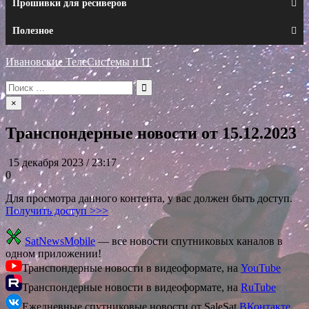
Прошивки для ресиверов
Полезное
Ивановские ТелеСистемы и IT
Искать:
×
Транспондерные новости от 15.12.2023
15 декабря 2023 / 23:17
0
Для просмотра данного контента, у вас должен быть доступ.
Получить доступ >>>
SatNewsMobile
— все новости спутниковых каналов в
одном приложении!
Транспондерные новости в видеоформате, на
YouTube
Транспондерные новости в видеоформате, на
RuTube
Ежедневные спутниковые новости от SaleSat
ВКонтакте