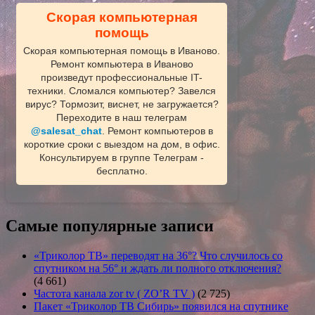
Скорая компьютерная
помощь
Скорая компьютерная помощь в Иваново.
Ремонт компьютера в Иваново
произведут профессиональные IT-
техники. Сломался компьютер? Завелся
вирус? Тормозит, виснет, не загружается?
Переходите в наш телеграм
@salesat_chat
. Ремонт компьютеров в
короткие сроки с выездом на дом, в офис.
Консультируем в группе Телеграм -
бесплатно.
Самые популярные записи
«Триколор ТВ» переводят на 36°? Что случилось со
спутником на 56° и ждать ли полного отключения?
(4 661)
Частота канала zor tv ( ZO’R TV )
(2 725)
Пакет «Триколор ТВ Сибирь» появился на спутнике