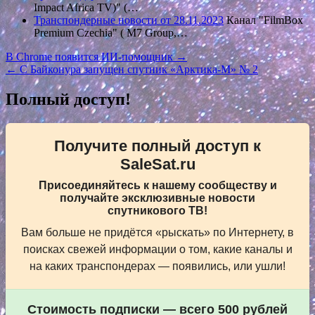
Impact Africa TV)" (…
Транспондерные новости от 28.11.2023
Канал "FilmBox
Premium Czechia" ( M7 Group,…
Навигация
В Chrome появится ИИ-помощник →
← С Байконура запущен спутник «Арктика-М» № 2
по
записям
Полный доступ!
Получите полный доступ к
SaleSat.ru
Присоединяйтесь к нашему сообществу и
получайте эксклюзивные новости
спутникового ТВ!
Вам больше не придётся «рыскать» по Интернету, в
поисках свежей информации о том, какие каналы и
на каких транспондерах — появились, или ушли!
Стоимость подписки — всего 500 рублей