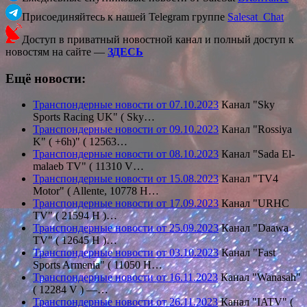
Присоединяйтесь к нашей Telegram группе
Salesat_Chat
Доступ в приватный новостной канал и полный доступ к
новостям на сайте —
ЗДЕСЬ
Ещё новости:
Транспондерные новости от 07.10.2023
Канал "Sky
Sports Racing UK" ( Sky…
Транспондерные новости от 09.10.2023
Канал "Rossiya
K" ( +6h)" ( 12563…
Транспондерные новости от 08.10.2023
Канал "Sada El-
malaeb TV" ( 11310 V…
Транспондерные новости от 15.08.2023
Канал "TV4
Motor" ( Allente, 10778 H…
Транспондерные новости от 17.09.2023
Канал "URHC
TV" ( 21594 Н )…
Транспондерные новости от 25.09.2023
Канал "Daawa
TV" ( 12645 H )…
Транспондерные новости от 03.10.2023
Канал "Fast
Sports Armenia" ( 11050 H…
Транспондерные новости от 16.11.2023
Канал "Wanasah"
( 12284 V ) —…
Транспондерные новости от 26.11.2023
Канал "IATV" (