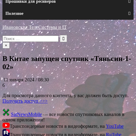
Прошивки для ресиверов
Полезное
Ивановские ТелеСистемы и IT
Искать:
×
В Китае запущен спутник «Тяньсин-1-
02»
11 января 2024 / 08:30
6
Для просмотра данного контента, у вас должен быть доступ.
Получить доступ >>>
SatNewsMobile
— все новости спутниковых каналов в
одном приложении!
Транспондерные новости в видеоформате, на
YouTube
Транспондерные новости в видеоформате, на
RuTube