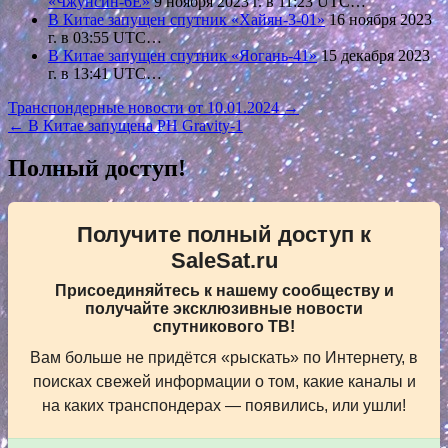
«Чжунсин-6Е»
9 ноября 2023 г. в 11:23 UTC…
В Китае запущен спутник «Хайян-3-01»
16 ноября 2023
г. в 03:55 UTC…
В Китае запущен спутник «Яогань-41»
15 декабря 2023
г. в 13:41 UTC…
Навигация
Транспондерные новости от 10.01.2024 →
← В Китае запущена РН Gravity-1
по
записям
Полный доступ!
Получите полный доступ к
SaleSat.ru
Присоединяйтесь к нашему сообществу и
получайте эксклюзивные новости
спутникового ТВ!
Вам больше не придётся «рыскать» по Интернету, в
поисках свежей информации о том, какие каналы и
на каких транспондерах — появились, или ушли!