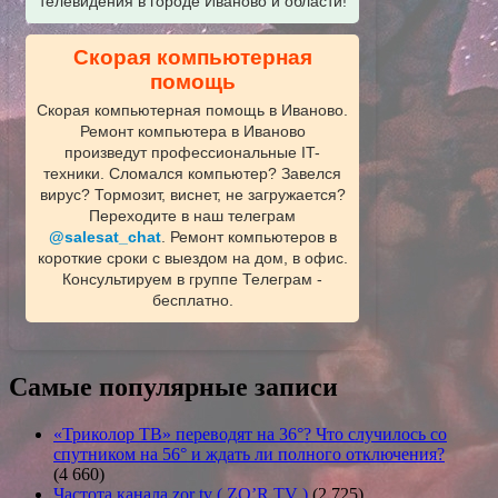
телевидения в городе Иваново и области!
Скорая компьютерная
помощь
Скорая компьютерная помощь в Иваново.
Ремонт компьютера в Иваново
произведут профессиональные IT-
техники. Сломался компьютер? Завелся
вирус? Тормозит, виснет, не загружается?
Переходите в наш телеграм
@salesat_chat
. Ремонт компьютеров в
короткие сроки с выездом на дом, в офис.
Консультируем в группе Телеграм -
бесплатно.
Самые популярные записи
«Триколор ТВ» переводят на 36°? Что случилось со
спутником на 56° и ждать ли полного отключения?
(4 660)
Частота канала zor tv ( ZO’R TV )
(2 725)