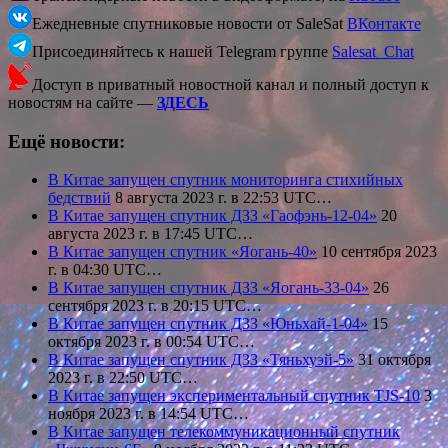
Ежедневные спутниковые новости от SaleSat
ВКонтакте
Присоединяйтесь к нашей Telegram группе
Salesat_Chat
Доступ в приватный новостной канал и полный доступ к
новостям на сайте —
ЗДЕСЬ
Ещё новости:
В Китае запущен спутник мониторинга стихийных
бедствий
8 августа 2023 г. в 22:53 UTC…
В Китае запущен спутник ДЗЗ «Гаофэнь-12-04»
20
августа 2023 г. в 17:45 UTC…
В Китае запущен спутник «Яогань-40»
10 сентября 2023
г. в 04:30 UTC…
В Китае запущен спутник ДЗЗ «Яогань-33-04»
26
сентября 2023 г. в 20:15 UTC…
В Китае запущен спутник ДЗЗ «Юньхай-1-04»
15
октября 2023 г. в 00:54 UTC…
В Китае запущен спутник ДЗЗ «Тяньхуэй-5»
31 октября
2023 г. в 22:50 UTC…
В Китае запущен экспериментальный спутник TJS-10
3
ноября 2023 г. в 14:54 UTC…
В Китае запущен телекоммуникационный спутник