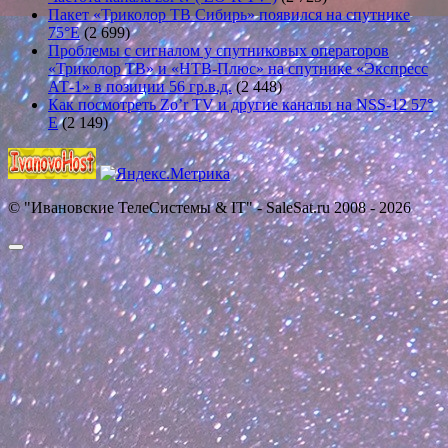
Пакет «Триколор ТВ Сибирь» появился на спутнике
75°E
(2 699)
Проблемы с сигналом у спутниковых операторов
«Триколор ТВ» и «НТВ-Плюс» на спутнике «Экспресс
АТ-1» в позиции 56 гр.в.д.
(2 448)
Как посмотреть Zo’r TV и другие каналы на NSS-12 57°
E
(2 149)
© "Ивановские ТелеСистемы & IT" - SaleSat.ru 2008 - 2026
Прокрутить
вверх