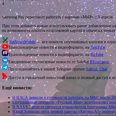
4
Samsung Pay перестанет работать с картами «МИР» с 3 апреля
При этом добавить новые и использовать ранее добавленные ка
на возможность платить пластиковой картой в обычных точках
SatNewsMobile
— все новости спутниковых каналов в одн
Транспондерные новости в видеоформате, на
YouTube
Транспондерные новости в видеоформате, на
RuTube
Ежедневные спутниковые новости от SaleSat
ВКонтакте
Присоединяйтесь к нашей Telegram группе
Salesat_Chat
Доступ в приватный новостной канал и полный доступ к н
Ещё новости:
В НАСА заявили о готовности работать на МКС после 20
Спутниковый оператор «Русский Мир» возобновляет вещ
В NASA 7 апреля сменится руководитель программы МК
Юрий Борисов: пуск первой ракеты «Ангара-А5» перенес