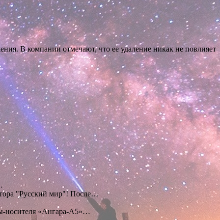
ения. В компании отмечают, что ее удаление никак не повлияет
…
тора "Русский мир"! После…
ты-носителя «Ангара-А5»…