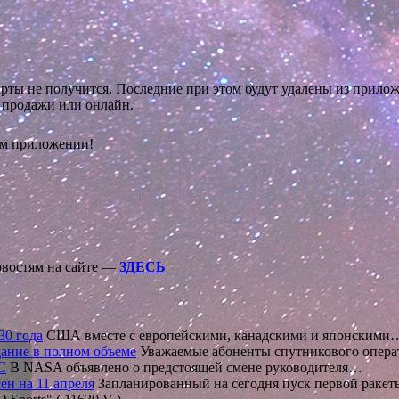
рты не получится. Последние при этом будут удалены из прилож
 продажи или онлайн.
ом приложении!
овостям на сайте —
ЗДЕСЬ
30 года
США вместе с европейскими, канадскими и японскими
ание в полном объеме
Уважаемые абоненты спутникового опера
С
В NASA объявлено о предстоящей смене руководителя…
ен на 11 апреля
Запланированный на сегодня пуск первой раке