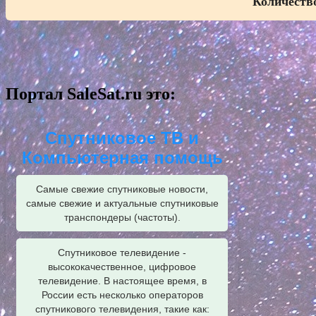
Количество
Портал SaleSat.ru это:
Спутниковое ТВ и
Компьютерная помощь
Самые свежие спутниковые новости,
самые свежие и актуальные спутниковые
транспондеры (частоты).
Спутниковое телевидение -
высококачественное, цифровое
телевидение. В настоящее время, в
России есть несколько операторов
спутникового телевидения, такие как: