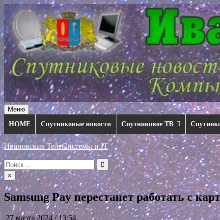
Перейти
к
содержимому
Меню
HOME
Спутниковые новости
Спутниковое ТВ
Спутник
Ивановские ТелеСистемы и IT
Искать:
×
Samsung Pay перестанет работать с кар
27 марта 2024 / 13:54