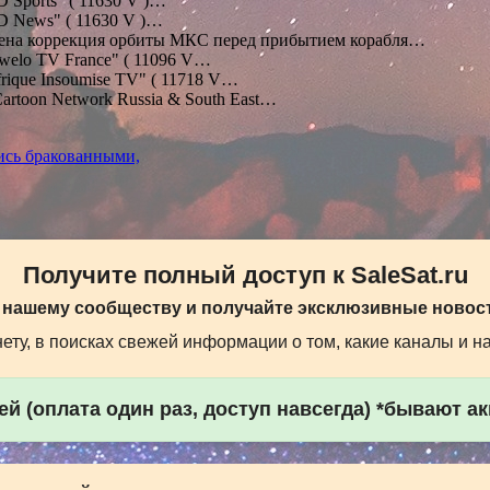
 Sports" ( 11630 V )…
 News" ( 11630 V )…
на коррекция орбиты МКС перед прибытием корабля…
welo TV France" ( 11096 V…
rique Insoumise TV" ( 11718 V…
artoon Network Russia & South East…
ись бракованными,
Получите полный доступ к SaleSat.ru
 нашему сообществу и получайте эксклюзивные новост
ту, в поисках свежей информации о том, какие каналы и н
й (оплата один раз, доступ навсегда) *бывают а