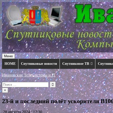
Перейти
к
содержимому
Меню
HOME
Спутниковые новости
Спутниковое ТВ
Спутник
Ивановские ТелеСистемы и IT
Искать:
×
23-й и последний полёт ускорителя В10
28 августа 2024 / 12:30