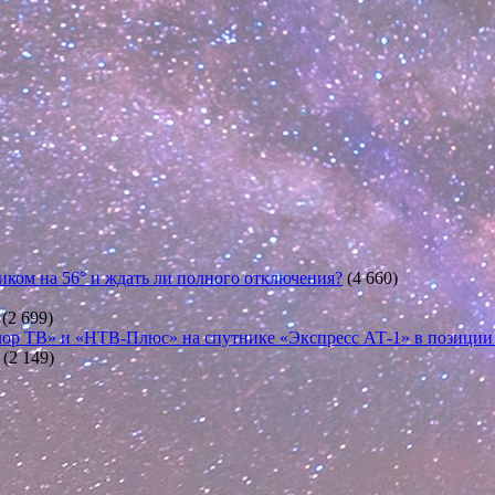
иком на 56° и ждать ли полного отключения?
(4 660)
(2 699)
ор ТВ» и «НТВ-Плюс» на спутнике «Экспресс АТ-1» в позиции 5
(2 149)