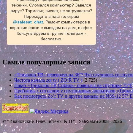
техники. Сломался компьютер? Завелся
вирус? Тормозит, виснет, не загружается?
Переходите в наш телеграм
@salesat_chat
. Ремонт компьютеров в
короткие сроки с выездом на дом, в офис.
Консультируем в группе Телеграм -
бесплатно.
Самые популярные записи
«Триколор ТВ» переводят на 36°? Что случилось со спутн
Частота канала zor tv ( ZO’R TV )
(2 725)
Пакет «Триколор ТВ Сибирь» появился на спутнике 75°E
Проблемы с сигналом у спутниковых операторов «Трикол
Как посмотреть Zo’r TV и другие каналы на NSS-12 57° E
© "Ивановские ТелеСистемы & IT" - SaleSat.ru 2008 - 2026