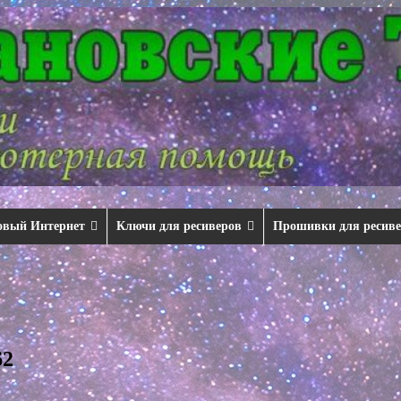
овый Интернет
Ключи для ресиверов
Прошивки для ресив
62