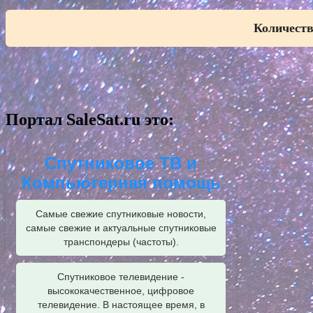
Количеств
Портал SaleSat.ru это:
Спутниковое ТВ и
Компьютерная помощь
Самые свежие спутниковые новости,
самые свежие и актуальные спутниковые
транспондеры (частоты).
Спутниковое телевидение -
высококачественное, цифровое
телевидение. В настоящее время, в