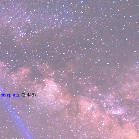
6 гр.в.д.
(2 448)