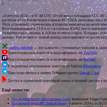
2
28 августа 2024 г. в 07:48 UTC (10:48 мск) с площадки SLC
расчётов 45-го Космического крыла КС США выполнен пуск РН Fa
Пуск успешный, космические аппараты выведены на околоземн
Использовавшаяся в 23-й раз 1-я ступень В1062 после выпол
Атлантического океана, в 618 км от места старта. Посадка со
дальше. Тем не менее, новый рекорд многоразовости достигнут
SatNewsMobile
— все новости спутниковых каналов в одн
Транспондерные новости в видеоформате, на
YouTube
Транспондерные новости в видеоформате, на
RuTube
Ежедневные спутниковые новости от SaleSat
ВКонтакте
Присоединяйтесь к нашей Telegram группе
Salesat_Chat
Доступ в приватный новостной канал и полный доступ к н
Ещё новости:
Последний полёт ракетоплана Unity
Компания Virgin Gala
Последний пуск РН Delta-4 Heavy
9 апреля 2024 г. в 16: