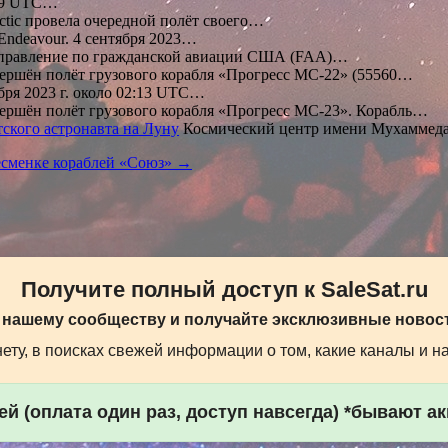
:39 UTC…
ctic провела очередной полёт своего…
Endeavour. 4 сентября 2023…
правление по гражданской авиации США (FAA)…
ершён полёт грузового корабля «Прогресс МС-22» (55560…
бря 2023 г. около 02:13 UTC…
ершён полёт грузового корабля «Прогресс МС-23». Корабль…
ского астронавта на Луну
Космический центр имени Мухаммеда
есменке кораблей «Союз» →
Получите полный доступ к SaleSat.ru
 нашему сообществу и получайте эксклюзивные новост
ту, в поисках свежей информации о том, какие каналы и н
й (оплата один раз, доступ навсегда) *бывают а