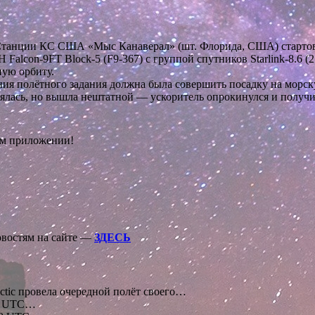
-40 Станции КС США «Мыс Канаверал» (шт. Флорида, США) стар
lcon-9FT Block-5 (F9-367) с группой спутников Starlink-8.6 (21
ую орбиту.
нения полётного задания должна была совершить посадку на мо
стоялась, но вышла нештатной — ускоритель опрокинулся и получ
.
ом приложении!
овостям на сайте —
ЗДЕСЬ
ctic провела очередной полёт своего…
53 UTC…