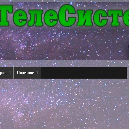
еров
Полезное