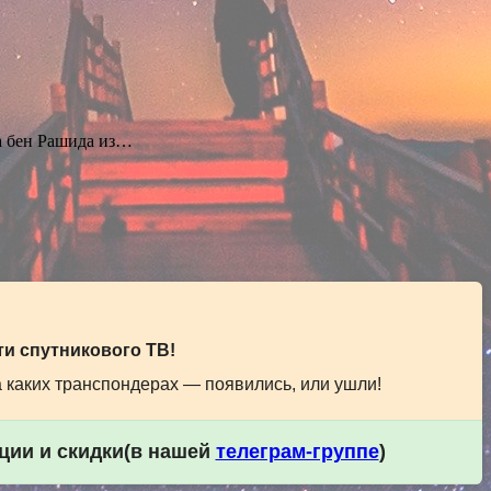
 бен Рашида из…
и спутникового ТВ!
а каких транспондерах — появились, или ушли!
кции и скидки(в нашей
телеграм-группе
)