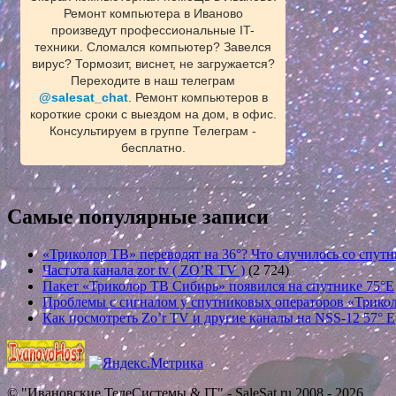
Ремонт компьютера в Иваново
произведут профессиональные IT-
техники. Сломался компьютер? Завелся
вирус? Тормозит, виснет, не загружается?
Переходите в наш телеграм
@salesat_chat
. Ремонт компьютеров в
короткие сроки с выездом на дом, в офис.
Консультируем в группе Телеграм -
бесплатно.
Самые популярные записи
«Триколор ТВ» переводят на 36°? Что случилось со спутн
Частота канала zor tv ( ZO’R TV )
(2 724)
Пакет «Триколор ТВ Сибирь» появился на спутнике 75°E
Проблемы с сигналом у спутниковых операторов «Трикол
Как посмотреть Zo’r TV и другие каналы на NSS-12 57° E
© "Ивановские ТелеСистемы & IT" - SaleSat.ru 2008 - 2026