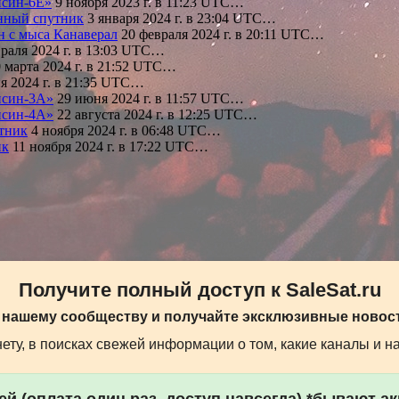
нсин-6Е»
9 ноября 2023 г. в 11:23 UTC…
нный спутник
3 января 2024 г. в 23:04 UTC…
 с мыса Канаверал
20 февраля 2024 г. в 20:11 UTC…
раля 2024 г. в 13:03 UTC…
 марта 2024 г. в 21:52 UTC…
я 2024 г. в 21:35 UTC…
нсин-3А»
29 июня 2024 г. в 11:57 UTC…
нсин-4А»
22 августа 2024 г. в 12:25 UTC…
тник
4 ноября 2024 г. в 06:48 UTC…
ик
11 ноября 2024 г. в 17:22 UTC…
Получите полный доступ к SaleSat.ru
 нашему сообществу и получайте эксклюзивные новост
ту, в поисках свежей информации о том, какие каналы и н