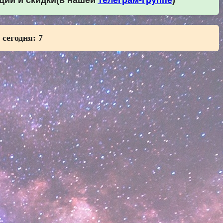
кции и скидки(в нашей
телеграм-группе
)
 сегодня:
7