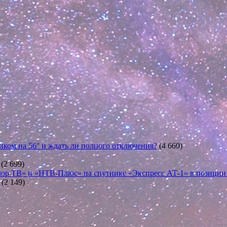
иком на 56° и ждать ли полного отключения?
(4 660)
(2 699)
ор ТВ» и «НТВ-Плюс» на спутнике «Экспресс АТ-1» в позиции 5
(2 149)