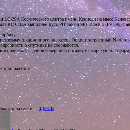
ощадки LC-39А Космического центра имени Кеннеди на мысе Кана
рыла КС США выполнен пуск РН Falcon-9FT Block-5 (F9-396) с
 орбиту.
телекоммуникационного оператора Optus, построенный Northrop
 Подробности о спутнике не сообщаются.
ения полётного задания совершила посадку на морскую платфор
ом приложении!
овостям на сайте —
ЗДЕСЬ