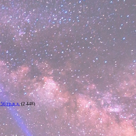
6 гр.в.д.
(2 448)