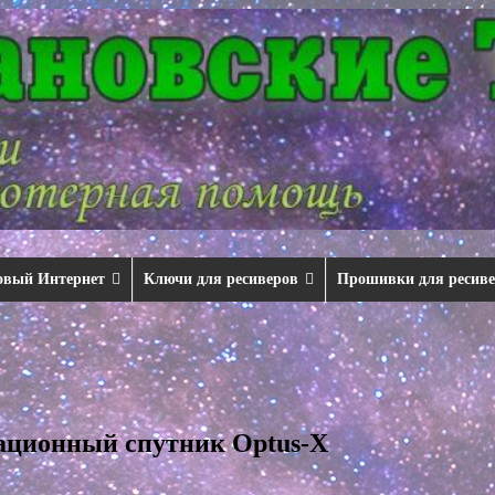
овый Интернет
Ключи для ресиверов
Прошивки для ресив
ационный спутник Optus-X