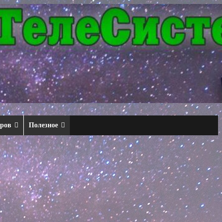
еров
Полезное