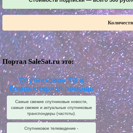
Стоимость подписки — всего 500 рубле
Количеств
Портал SaleSat.ru это:
Спутниковое ТВ и
Компьютерная помощь
Самые свежие спутниковые новости,
самые свежие и актуальные спутниковые
транспондеры (частоты).
Спутниковое телевидение -