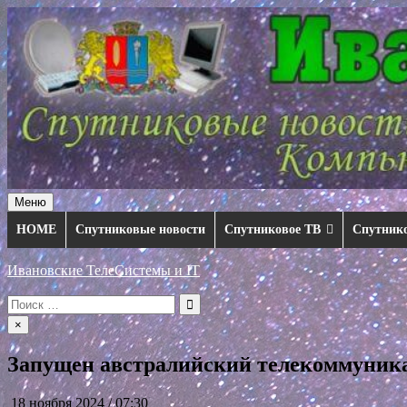
Перейти
к
содержимому
Меню
HOME
Спутниковые новости
Спутниковое ТВ
Спутник
Ивановские ТелеСистемы и IT
Искать:
×
Запущен австралийский телекоммуник
18 ноября 2024 / 07:30