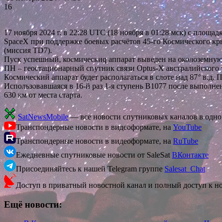
16
17 ноября 2024 г. в 22:28 UTC (18 ноября в 01:28 мск) с пл
SpaceX при поддержке боевых расчётов 45-го Космического к
(миссия TD7).
Пуск успешный, космическиq аппарат выведен на околоземную
ПН – геостационарный спутник связи Optus-X австралийского 
Космический аппарат будет располагаться в слоте над 87° в.д.
Использовавшаяся в 16-й раз 1-я ступень В1077 после выполн
630 км от места старта.
SatNewsMobile
— все новости спутниковых каналов в одн
Транспондерные новости в видеоформате, на
YouTube
Транспондерные новости в видеоформате, на
RuTube
Ежедневные спутниковые новости от SaleSat
ВКонтакте
Присоединяйтесь к нашей Telegram группе
Salesat_Chat
Доступ в приватный новостной канал и полный доступ к н
Ещё новости: