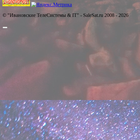
© "Ивановские ТелеСистемы & IT" - SaleSat.ru 2008 - 2026
Прокрутить
вверх