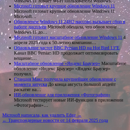
Windows 11 ломает Wi-Fi Пользователи Windows…
Microsoft готовит крупное обновление Windows 11
Microsoft готовит крупное обновление Windows 11
Microsoft…
Обновление Windows 11 24H2 массово вызывает сбои в
работе дисплеев
Microsoft обещала, что обновление
Windows 11 до…
Microsoft готовит масштабное обновление Windows 11
4
апреля 2025 года к 50-летию компании…
Обновление частот BBC Persian HD на Hot Bird 13°E
Канал BBC Persian HD продолжает оптимизировать
вещание:…
Масштабное обновление «Яндекс Браузер»
Масштабное
обновление «Яндекс Браузер» «Яндекс Браузер»
получил…
Станция Макс получила крупнейшее обновление с
момента запуска
До конца августа большой апдейт
раскатят на…
ИИ-обновление для приложения «Фотографии»
Microsoft тестирует новые ИИ-функции в приложении
«Фотографии»…
Навигация
Microsoft написала, как удалить Edge →
← Транспондерные новости от 14 февраля 2025 года
по