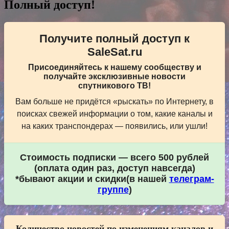
записям
Полный доступ!
Получите полный доступ к
SaleSat.ru
Присоединяйтесь к нашему сообществу и
получайте эксклюзивные новости
спутникового ТВ!
Вам больше не придётся «рыскать» по Интернету, в
поисках свежей информации о том, какие каналы и
на каких транспондерах — появились, или ушли!
Стоимость подписки — всего 500 рублей
(оплата один раз, доступ навсегда)
*бывают акции и скидки(в нашей
телеграм-
группе
)
Количество новостей по изменениям каналов и