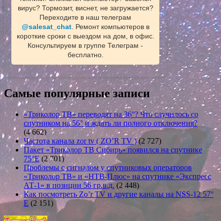
вирус? Тормозит, виснет, не загружается?
Переходите в наш телеграм
@salesat_chat
. Ремонт компьютеров в
короткие сроки с выездом на дом, в офис.
Консультируем в группе Телеграм -
бесплатно.
Самые популярные записи
«Триколор ТВ» переводят на 36°? Что случилось со
спутником на 56° и ждать ли полного отключения?
(4 662)
Частота канала zor tv ( ZO’R TV )
(2 727)
Пакет «Триколор ТВ Сибирь» появился на спутнике
75°E
(2 701)
Проблемы с сигналом у спутниковых операторов
«Триколор ТВ» и «НТВ-Плюс» на спутнике «Экспресс
АТ-1» в позиции 56 гр.в.д.
(2 448)
Как посмотреть Zo’r TV и другие каналы на NSS-12 57°
E
(2 151)