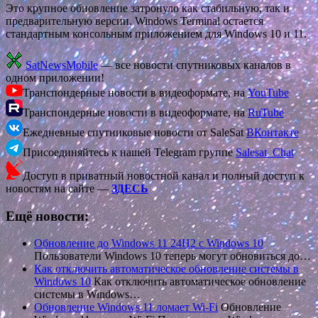
Это крупное обновление затронуло как стабильную, так и
предварительную версии. Windows Terminal остается
стандартным консольным приложением для Windows 10 и 11.
SatNewsMobile
— все новости спутниковых каналов в
одном приложении!
Транспондерные новости в видеоформате, на
YouTube
Транспондерные новости в видеоформате, на
RuTube
Ежедневные спутниковые новости от SaleSat
ВКонтакте
Присоединяйтесь к нашей Telegram группе
Salesat_Chat
Доступ в приватный новостной канал и полный доступ к
новостям на сайте —
ЗДЕСЬ
Ещё новости:
Обновление до Windows 11 24H2 с Windows 10
Пользователи Windows 10 теперь могут обновиться до…
Как отключить автоматическое обновление системы в
Windows 10
Как отключить автоматическое обновление
системы в Windows…
Обновление Windows 11 ломает Wi-Fi
Обновление