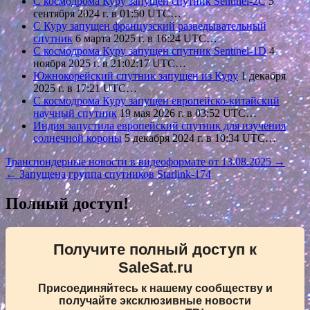
С космодрома Куру запущен спутник Sentinel-2C
5
сентября 2024 г. в 01:50 UTC…
С Куру запущен французский разведывательный
спутник
6 марта 2025 г. в 16:24 UTC…
С космодрома Куру запущен спутник Sentinel-1D
4
ноября 2025 г. в 21:02:17 UTC…
Южнокорейский спутник запущен из Куру
1 декабря
2025 г. в 17:21 UTC…
С космодрома Куру запущен европейско-китайский
научный спутник
19 мая 2026 г. в 03:52 UTC…
Индия запустила европейский спутник для изучения
солнечной короны
5 декабря 2024 г. в 10:34 UTC…
Навигация
Транспондерные новости в видеоформате от 13.08.2025 →
← Запущена группа спутников Starlink-174
по
записям
Полный доступ!
Получите полный доступ к
SaleSat.ru
Присоединяйтесь к нашему сообществу и
получайте эксклюзивные новости