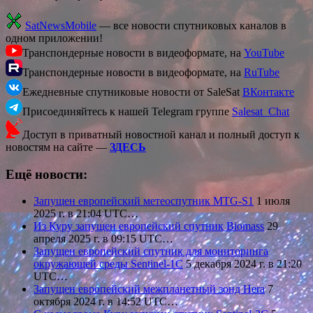
SatNewsMobile
— все новости спутниковых каналов в
одном приложении!
Транспондерные новости в видеоформате, на
YouTube
Транспондерные новости в видеоформате, на
RuTube
Ежедневные спутниковые новости от SaleSat
ВКонтакте
Присоединяйтесь к нашей Telegram группе
Salesat_Chat
Доступ в приватный новостной канал и полный доступ к
новостям на сайте —
ЗДЕСЬ
Ещё новости:
Запущен европейский метеоспутник MTG-S1
1 июля
2025 г. в 21:04 UTC…
Из Куру запущен европейский спутник Biomass
29
апреля 2025 г. в 09:15 UTC…
Запущен европейский спутник для мониторинга
окружающей среды Sentinel-1C
5 декабря 2024 г. в 21:20
UTC…
Запущен европейский межпланетный зонд Hera
7
октября 2024 г. в 14:52 UTC…