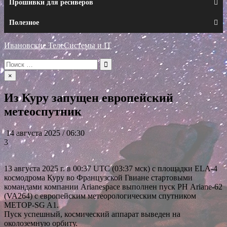
Прошивки для ресиверов
Полезное
Ивановские ТелеСистемы и IT
Искать:
×
Из Куру запущен европейский
метеоспутник
14 августа 2025 / 06:30
3
13 августа 2025 г. в 00:37 UTC (03:37 мск) с площадки ELA-4
космодрома Куру во Французской Гвиане стартовыми
командами компании Arianespace выполнен пуск РН Ariane-62
(VA264) с европейским метеорологическим спутником
METOP-SG A1.
Пуск успешный, космический аппарат выведен на
околоземную орбиту.