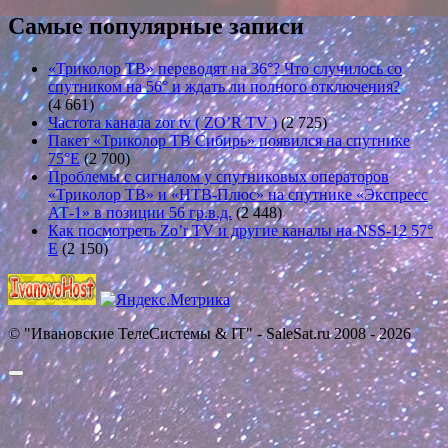
Самые популярные записи
«Триколор ТВ» переводят на 36°? Что случилось со
спутником на 56° и ждать ли полного отключения?
(4 661)
Частота канала zor tv ( ZO’R TV )
(2 725)
Пакет «Триколор ТВ Сибирь» появился на спутнике
75°E
(2 700)
Проблемы с сигналом у спутниковых операторов
«Триколор ТВ» и «НТВ-Плюс» на спутнике «Экспресс
АТ-1» в позиции 56 гр.в.д.
(2 448)
Как посмотреть Zo’r TV и другие каналы на NSS-12 57°
E
(2 150)
© "Ивановские ТелеСистемы & IT" - SaleSat.ru 2008 - 2026
Прокрутить
вверх