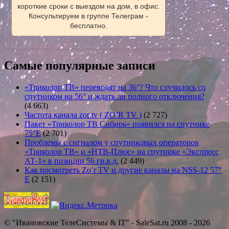
короткие сроки с выездом на дом, в офис.
Консультируем в группе Телеграм -
бесплатно.
Самые популярные записи
«Триколор ТВ» переводят на 36°? Что случилось со
спутником на 56° и ждать ли полного отключения?
(4 663)
Частота канала zor tv ( ZO’R TV )
(2 727)
Пакет «Триколор ТВ Сибирь» появился на спутнике
75°E
(2 701)
Проблемы с сигналом у спутниковых операторов
«Триколор ТВ» и «НТВ-Плюс» на спутнике «Экспресс
АТ-1» в позиции 56 гр.в.д.
(2 449)
Как посмотреть Zo’r TV и другие каналы на NSS-12 57°
E
(2 151)
© "Ивановские ТелеСистемы & IT" - SaleSat.ru 2008 - 2026