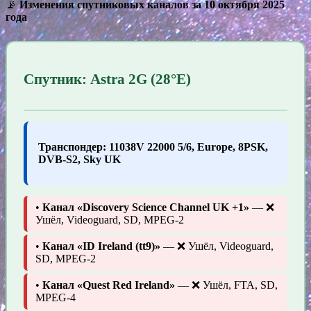
📡
Изменения спутниковых каналов за 10 октября 2025
года
Спутник: Astra 2G (28°E)
Транспондер: 11038V 22000 5/6, Europe, 8PSK,
DVB-S2, Sky UK
•
Канал «Discovery Science Channel UK +1»
— ❌
Ушёл, Videoguard, SD, MPEG-2
•
Канал «ID Ireland (tt9)»
— ❌ Ушёл, Videoguard,
SD, MPEG-2
•
Канал «Quest Red Ireland»
— ❌ Ушёл, FTA, SD,
MPEG-4