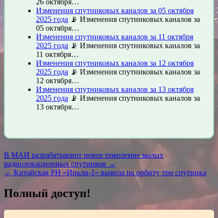
26 октября…
Изменения спутниковых каналов за 05 октября
2025 года
📡 Изменения спутниковых каналов за
05 октября…
Изменения спутниковых каналов за 11 октября
2025 года
📡 Изменения спутниковых каналов за
11 октября…
Изменения спутниковых каналов за 12 октября
2025 года
📡 Изменения спутниковых каналов за
12 октября…
Изменения спутниковых каналов за 13 октября
2025 года
📡 Изменения спутниковых каналов за
13 октября…
Навигация
В МАИ разрабатывают новое поколение малых
радиолокационных спутников →
по
← Китайская РН «Иньли-1» вывела на орбиту три спутника
записям
Полный доступ!