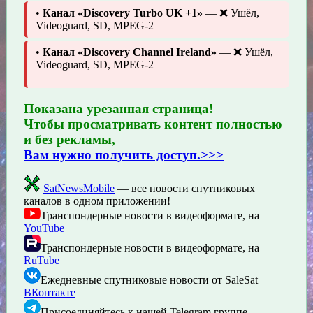
•
Канал «Discovery Turbo UK +1»
— ❌ Ушёл,
Videoguard, SD, MPEG-2
•
Канал «Discovery Channel Ireland»
— ❌ Ушёл,
Videoguard, SD, MPEG-2
Показана урезанная страница!
Чтобы просматривать контент полностью
и без рекламы,
Вам нужно получить доступ.>>>
SatNewsMobile
— все новости спутниковых
каналов в одном приложении!
Транспондерные новости в видеоформате, на
YouTube
Транспондерные новости в видеоформате, на
RuTube
Ежедневные спутниковые новости от SaleSat
ВКонтакте
Присоединяйтесь к нашей Telegram группе