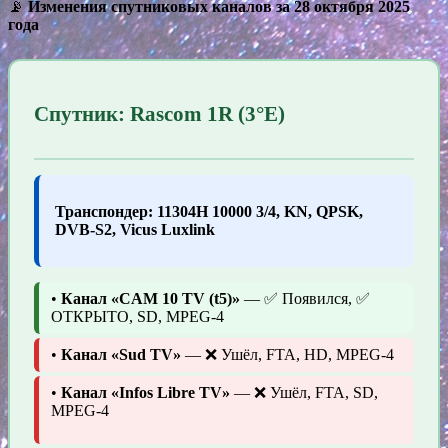
📡
Изменения спутниковых каналов за 28 октября 2025
года
Спутник: Rascom 1R (3°E)
Транспондер: 11304H 10000 3/4, KN, QPSK,
DVB-S2, Vicus Luxlink
•
Канал «CAM 10 TV (t5)»
— ✅ Появился, ✅
ОТКРЫТО, SD, MPEG-4
•
Канал «Sud TV»
— ❌ Ушёл, FTA, HD, MPEG-4
•
Канал «Infos Libre TV»
— ❌ Ушёл, FTA, SD,
MPEG-4