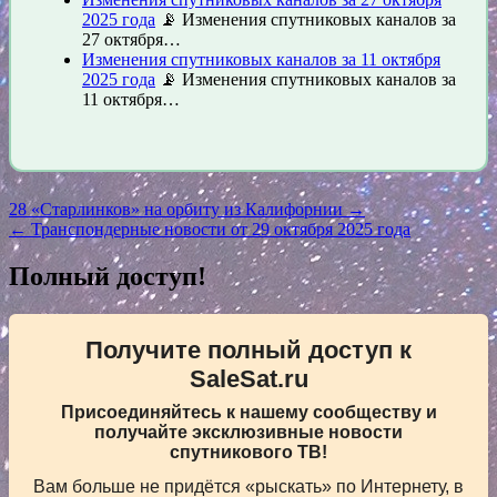
2025 года
📡 Изменения спутниковых каналов за
27 октября…
Изменения спутниковых каналов за 11 октября
2025 года
📡 Изменения спутниковых каналов за
11 октября…
Навигация
28 «Старлинков» на орбиту из Калифорнии →
← Транспондерные новости от 29 октября 2025 года
по
записям
Полный доступ!
Получите полный доступ к
SaleSat.ru
Присоединяйтесь к нашему сообществу и
получайте эксклюзивные новости
спутникового ТВ!
Вам больше не придётся «рыскать» по Интернету, в