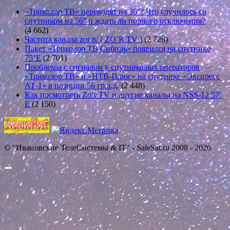
«Триколор ТВ» переводят на 36°? Что случилось со
спутником на 56° и ждать ли полного отключения?
(4 662)
Частота канала zor tv ( ZO’R TV )
(2 726)
Пакет «Триколор ТВ Сибирь» появился на спутнике
75°E
(2 701)
Проблемы с сигналом у спутниковых операторов
«Триколор ТВ» и «НТВ-Плюс» на спутнике «Экспресс
АТ-1» в позиции 56 гр.в.д.
(2 448)
Как посмотреть Zo’r TV и другие каналы на NSS-12 57°
E
(2 150)
© "Ивановские ТелеСистемы & IT" - SaleSat.ru 2008 - 2026
Прокрутить
вверх