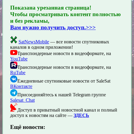
Показана урезанная страница!
Чтобы просматривать контент полностью
и без рекламы,
Вам нужно получить доступ.>>>
SatNewsMobile
— все новости спутниковых
каналов в одном приложении!
Транспондерные новости в видеоформате, на
YouTube
Транспондерные новости в видеоформате, на
RuTube
Ежедневные спутниковые новости от SaleSat
ВКонтакте
Присоединяйтесь к нашей Telegram группе
Salesat_Chat
Доступ в приватный новостной канал и полный
доступ к новостям на сайте —
ЗДЕСЬ
Ещё новости: