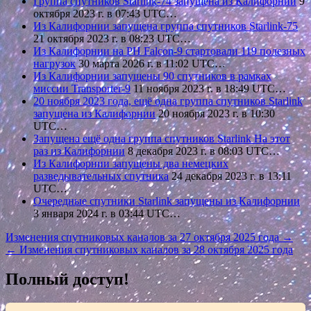
Группа спутников Starlink-74 запущена из Калифорнии
9
октября 2023 г. в 07:43 UTC…
Из Калифорнии запущена группа спутников Starlink-75
21 октября 2023 г. в 08:23 UTC…
Из Калифорнии на РН Falcon-9 стартовали 119 полезных
нагрузок
30 марта 2026 г. в 11:02 UTC…
Из Калифорнии запущены 90 спутников в рамках
миссии Transporter-9
11 ноября 2023 г. в 18:49 UTC…
20 ноября 2023 года, ещё одна группа спутников Starlink
запущена из Калифорнии
20 ноября 2023 г. в 10:30
UTC…
Запущена ещё одна группа спутников Starlink На этот
раз из Калифорнии
8 декабря 2023 г. в 08:03 UTC…
Из Калифорнии запущены два немецких
разведывательных спутника
24 декабря 2023 г. в 13:11
UTC…
Очередные спутники Starlink запущены из Калифорнии
3 января 2024 г. в 03:44 UTC…
Навигация
Изменения спутниковых каналов за 27 октября 2025 года →
← Изменения спутниковых каналов за 28 октября 2025 года
по
записям
Полный доступ!