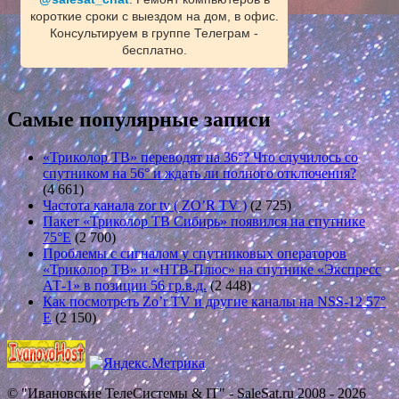
короткие сроки с выездом на дом, в офис.
Консультируем в группе Телеграм -
бесплатно.
Самые популярные записи
«Триколор ТВ» переводят на 36°? Что случилось со
спутником на 56° и ждать ли полного отключения?
(4 661)
Частота канала zor tv ( ZO’R TV )
(2 725)
Пакет «Триколор ТВ Сибирь» появился на спутнике
75°E
(2 700)
Проблемы с сигналом у спутниковых операторов
«Триколор ТВ» и «НТВ-Плюс» на спутнике «Экспресс
АТ-1» в позиции 56 гр.в.д.
(2 448)
Как посмотреть Zo’r TV и другие каналы на NSS-12 57°
E
(2 150)
© "Ивановские ТелеСистемы & IT" - SaleSat.ru 2008 - 2026