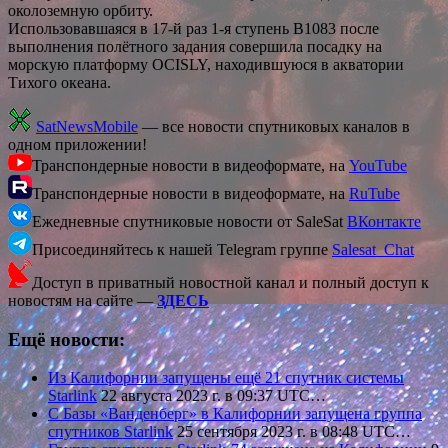
околоземную орбиту.
Использовавшаяся в 17-й раз 1-я ступень В1083 после
выполнения полётного задания совершила посадку на
морскую платформу OCISLY, находившуюся в акватории
Тихого океана.
SatNewsMobile
— все новости спутниковых каналов в
одном приложении!
Транспондерные новости в видеоформате, на
YouTube
Транспондерные новости в видеоформате, на
RuTube
Ежедневные спутниковые новости от SaleSat
ВКонтакте
Присоединяйтесь к нашей Telegram группе
Salesat_Chat
Доступ в приватный новостной канал и полный доступ к
новостям на сайте —
ЗДЕСЬ
Ещё новости:
Из Калифорнии запущены ещё 21 спутник системы
Starlink
22 августа 2023 г. в 09:37 UTC…
С Базы «Ванденберг» в Калифорнии запущена группа
спутников Starlink
25 сентября 2023 г. в 08:48 UTC…