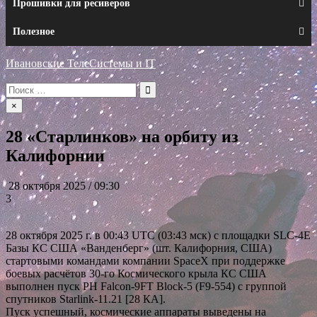
Прошивки для ресиверов
Полезное
Ивановские ТелеСистемы и IT
Искать:
×
28 «Старлинков» на орбиту из
Калифорнии
28 октября 2025 / 09:30
3
28 октября 2025 г. в 00:43 UTC (03:43 мск) с площадки SLC-4E
Базы КС США «Ванденберг» (шт. Калифорния, США)
стартовыми командами компании SpaceX при поддержке
боевых расчётов 30-го Космического крыла КС США
выполнен пуск РН Falcon-9FT Block-5 (F9-554) с группой
спутников Starlink-11.21 [28 КА].
Пуск успешный, космические аппараты выведены на