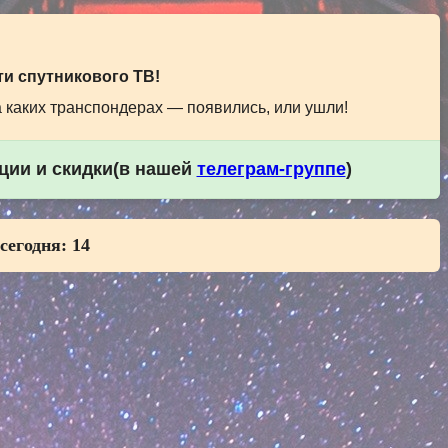
и спутникового ТВ!
а каких транспондерах — появились, или ушли!
кции и скидки(в нашей
телеграм-группе
)
 сегодня:
14