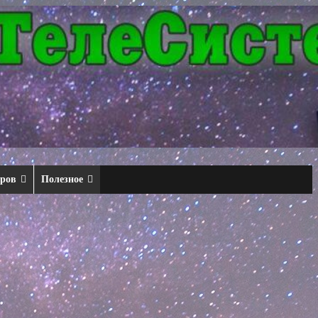
еров
Полезное