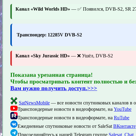
Канал «Wild Worlds HD»
— ✅ Появился, DVB-S2, SR 27
Транспондер: 12285V DVB-S2
Канал «Sky Jurassic HD»
— ❌ Ушёл, DVB-S2
Показана урезанная страница!
Чтобы просматривать контент полностью и бе
Вам нужно получить доступ.>>>
SatNewsMobile
— все новости спутниковых каналов в 
Транспондерные новости в видеоформате, на
YouTube
Транспондерные новости в видеоформате, на
RuTube
Ежедневные спутниковые новости от SaleSat
ВКонтакте
Присоединяйтесь к нашей Telegram группе
Salesat_Chat