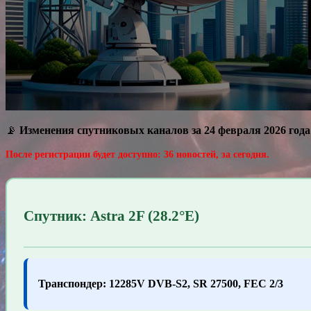
📡
Изменения спутниковых каналов за 24 февраля 2026 года
После регистрации будет доступно: 36 новостей, за сегодня.
Спутник: Astra 2F (28.2°E)
Транспондер: 12285V DVB-S2, SR 27500, FEC 2/3