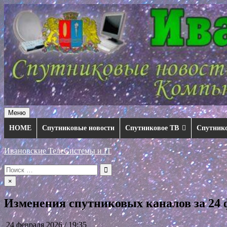
Перейти
к
содержимому
Меню
HOME
Спутниковые новости
Спутниковое ТВ
Спутник
Ивановские ТелеСистемы и IT
Искать:
×
Изменения спутниковых каналов за 24 ф
24 февраля 2026 / 19:35