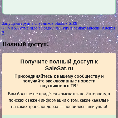
Навигация
Запущена группа спутников Starlink-6108 →
← NASA отменило высадку на Луну в рамках миссии Artemis
по
3
записям
Полный доступ!
Получите полный доступ к
SaleSat.ru
Присоединяйтесь к нашему сообществу и
получайте эксклюзивные новости
спутникового ТВ!
Вам больше не придётся «рыскать» по Интернету, в
поисках свежей информации о том, какие каналы и
на каких транспондерах — появились, или ушли!