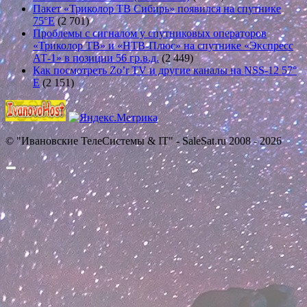
Пакет «Триколор ТВ Сибирь» появился на спутнике
75°E
(2 701)
Проблемы с сигналом у спутниковых операторов
«Триколор ТВ» и «НТВ-Плюс» на спутнике «Экспресс
АТ-1» в позиции 56 гр.в.д.
(2 449)
Как посмотреть Zo’r TV и другие каналы на NSS-12 57°
E
(2 151)
© "Ивановские ТелеСистемы & IT" - SaleSat.ru 2008 - 2026
Прокрутить
вверх