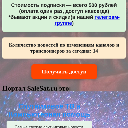
Стоимость подписки — всего 500 рублей
(оплата один раз, доступ навсегда)
*бывают акции и скидки(в нашей
телеграм-
группе
)
Количество новостей по изменениям каналов и
транспондеров за сегодня:
14
Получить доступ
Портал SaleSat.ru это:
Спутниковое ТВ и
Компьютерная помощь
Самые свежие спутниковые новости,