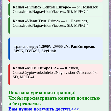
Канал «FilmBox Central Europe»
— ✅ Появился,
ConaxIrdetoNagravisionViaccess, SD, MPEG-4
Канал «Viasat True Crime»
— ✅ Появился,
ConaxIrdetoNagravisionViaccess, SD, MPEG-4
Транспондер: 12090V 29900 2/3, PanEuropean,
8PSK, DVB-S2, SkyLink
Канал «MTV Europe CZ»
— ❌ Ушёл,
ConaxCryptoworksIrdeto 2Nagravision 3Viaccess 5.0,
SD, MPEG-4
Показана урезанная страница!
Чтобы просматривать контент полностью
и без рекламы,
Вам нужно получить доступ.>>>