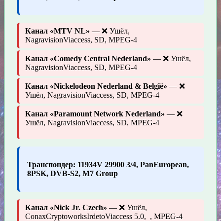
Канал «MTV NL»
— ❌ Ушёл,
NagravisionViaccess, SD, MPEG-4
Канал «Comedy Central Nederland»
— ❌ Ушёл,
NagravisionViaccess, SD, MPEG-4
Канал «Nickelodeon Nederland & België»
— ❌
Ушёл, NagravisionViaccess, SD, MPEG-4
Канал «Paramount Network Nederland»
— ❌
Ушёл, NagravisionViaccess, SD, MPEG-4
Транспондер: 11934V 29900 3/4, PanEuropean,
8PSK, DVB-S2, M7 Group
Канал «Nick Jr. Czech»
— ❌ Ушёл,
ConaxCryptoworksIrdetoViaccess 5.0, , MPEG-4