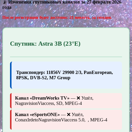
📡
Изменения спутниковых каналов за 27 февраля 2026
года
После регистрации будет доступно: 21 новость, за сегодня.
Спутник: Astra 3B (23°E)
Транспондер: 11856V 29900 2/3, PanEuropean,
8PSK, DVB-S2, M7 Group
Канал «DreamWorks TV»
— ❌ Ушёл,
NagravisionViaccess, SD, MPEG-4
Канал «eSportsONE»
— ❌ Ушёл,
ConaxIrdetoNagravisionViaccess 5.0, , MPEG-4