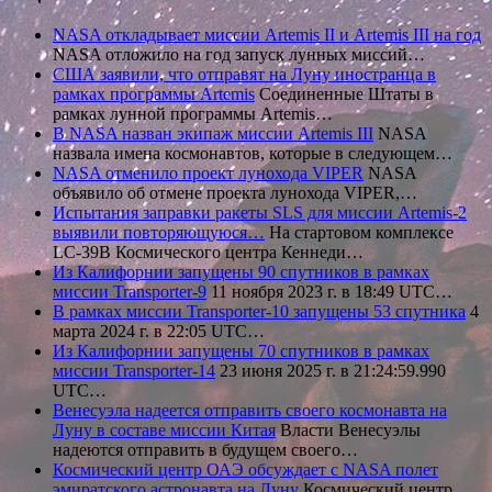
NASA откладывает миссии Artemis II и Artemis III на год
NASA отложило на год запуск лунных миссий…
США заявили, что отправят на Луну иностранца в
рамках программы Artemis
Соединенные Штаты в
рамках лунной программы Artemis…
В NASA назван экипаж миссии Artemis III
NASA
назвала имена космонавтов, которые в следующем…
NASA отменило проект лунохода VIPER
NASA
объявило об отмене проекта лунохода VIPER,…
Испытания заправки ракеты SLS для миссии Artemis-2
выявили повторяющуюся…
На стартовом комплексе
LC-39B Космического центра Кеннеди…
Из Калифорнии запущены 90 спутников в рамках
миссии Transporter-9
11 ноября 2023 г. в 18:49 UTC…
В рамках миссии Transporter-10 запущены 53 спутника
4
марта 2024 г. в 22:05 UTC…
Из Калифорнии запущены 70 спутников в рамках
миссии Transporter-14
23 июня 2025 г. в 21:24:59.990
UTC…
Венесуэла надеется отправить своего космонавта на
Луну в составе миссии Китая
Власти Венесуэлы
надеются отправить в будущем своего…
Космический центр ОАЭ обсуждает с NASA полет
эмиратского астронавта на Луну
Космический центр