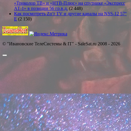
«Триколор ТВ» и «НТВ-Плюс» на спутнике «Экспресс
АТ-1» в позиции 56 гр.в.д.
(2 448)
Как посмотреть Zo’r TV и другие каналы на NSS-12 57°
E
(2 150)
© "Ивановские ТелеСистемы & IT" - SaleSat.ru 2008 - 2026
Прокрутить
вверх