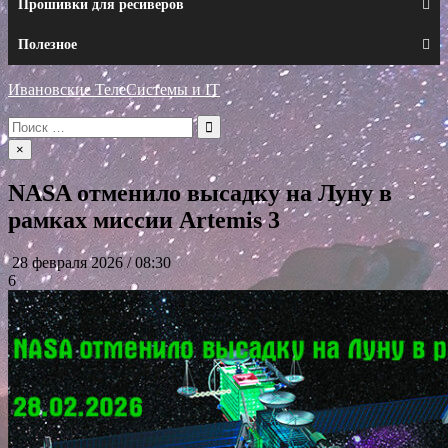
Прошивки для ресиверов
Полезное
Ивановские ТелеСистемы и IT
Искать:
×
NASA отменило высадку на Луну в
рамках миссии Artemis 3
28 февраля 2026 / 08:30
6