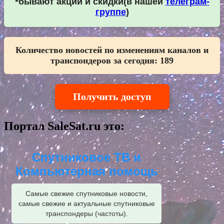
*бывают акции и скидки(в нашей
телеграм-
группе
)
Количество новостей по изменениям каналов и
транспондеров за сегодня:
189
Получить доступ
Портал SaleSat.ru это:
Спутниковое ТВ и
Компьютерная помощь
Самые свежие спутниковые новости,
самые свежие и актуальные спутниковые
транспондеры (частоты).