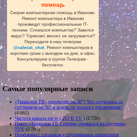
помощь
Скорая компьютерная помощь в Иваново.
Ремонт компьютера в Иваново
произведут профессиональные IT-
техники. Сломался компьютер? Завелся
вирус? Тормозит, виснет, не загружается?
Переходите в наш телеграм
@salesat_chat
. Ремонт компьютеров в
короткие сроки с выездом на дом, в офис.
Консультируем в группе Телеграм -
бесплатно.
Самые популярные записи
«Триколор ТВ» переводят на 36°? Что случилось со
спутником на 56° и ждать ли полного отключения?
(4 662)
Частота канала zor tv ( ZO’R TV )
(2 726)
Пакет «Триколор ТВ Сибирь» появился на спутнике
75°E
(2 700)
Проблемы с сигналом у спутниковых операторов