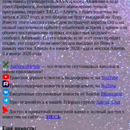
этом заявил руководитель NASA Джаред Айзекман в ходе
пресс-брифинга, посвященного обновлению лунной
программы, передаёт ТАСС. «Artemis 3 будет нацелена на
запуск в 2027 году, и это больше не будет высадкой на Луну.
Вместо этого миссия станет демонстрацией корабля Orion на
низкой околоземной орбите с отработкой встречи с одним или
обоими поставщиками лунных посадочных модулей», —
сообщил Айзекман. По его словам, если этот план пройдет
гладко, это создаст возможности для высадки на Луну в
рамках миссии Artemis 4 в начале 2028 года и миссии Artemis
5 в конце 2028 года.
SatNewsMobile
— все новости спутниковых каналов в
одном приложении!
Транспондерные новости в видеоформате, на
YouTube
Транспондерные новости в видеоформате, на
RuTube
Ежедневные спутниковые новости от SaleSat
ВКонтакте
Присоединяйтесь к нашей Telegram группе
Salesat_Chat
Доступ в приватный новостной канал и полный доступ к
новостям на сайте —
ЗДЕСЬ
Ещё новости: