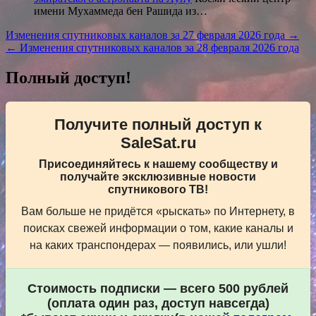
имени Мухаммеда бен Рашида из…
Навигация
Изменения спутниковых каналов за 27 февраля 2026 года →
← Изменения спутниковых каналов за 28 февраля 2026 года
по
записям
Полный доступ!
Получите полный доступ к
SaleSat.ru
Присоединяйтесь к нашему сообществу и
получайте эксклюзивные новости
спутникового ТВ!
Вам больше не придётся «рыскать» по Интернету, в
поисках свежей информации о том, какие каналы и
на каких транспондерах — появились, или ушли!
Стоимость подписки — всего 500 рублей
(оплата один раз, доступ навсегда)