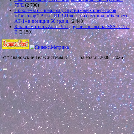
75°E
(2 700)
Проблемы с сигналом у спутниковых операторов
«Триколор ТВ» и «НТВ-Плюс» на спутнике «Экспресс
АТ-1» в позиции 56 гр.в.д.
(2 448)
Как посмотреть Zo’r TV и другие каналы на NSS-12 57°
E
(2 150)
© "Ивановские ТелеСистемы & IT" - SaleSat.ru 2008 - 2026
Прокрутить
вверх