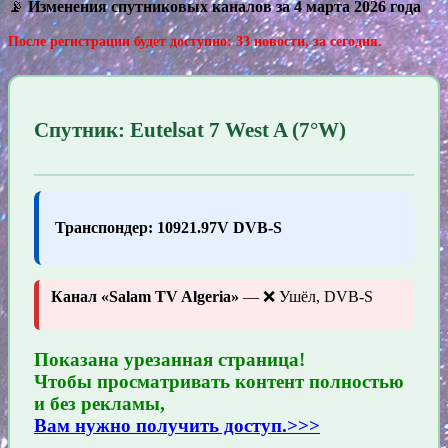
📡
Изменения спутниковых каналов за 4 марта 2026 года
После регистрации будет доступно: 33 новости, за сегодня.
Спутник: Eutelsat 7 West A (7°W)
Транспондер: 10921.97V DVB-S
Канал «Salam TV Algeria»
— ❌ Ушёл, DVB-S
Показана урезанная страница!
Чтобы просматривать контент полностью
и без рекламы,
Вам нужно получить доступ.>>>