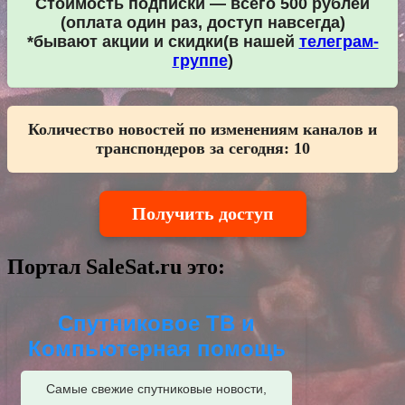
Стоимость подписки — всего 500 рублей
(оплата один раз, доступ навсегда)
*бывают акции и скидки(в нашей
телеграм-
группе
)
Количество новостей по изменениям каналов и
транспондеров за сегодня:
10
Получить доступ
Портал SaleSat.ru это:
Спутниковое ТВ и
Компьютерная помощь
Самые свежие спутниковые новости,