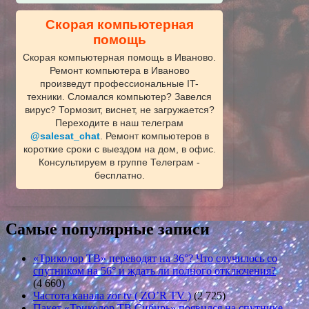
Скорая компьютерная
помощь
Скорая компьютерная помощь в Иваново.
Ремонт компьютера в Иваново
произведут профессиональные IT-
техники. Сломался компьютер? Завелся
вирус? Тормозит, виснет, не загружается?
Переходите в наш телеграм
@salesat_chat
. Ремонт компьютеров в
короткие сроки с выездом на дом, в офис.
Консультируем в группе Телеграм -
бесплатно.
Самые популярные записи
«Триколор ТВ» переводят на 36°? Что случилось со
спутником на 56° и ждать ли полного отключения?
(4 660)
Частота канала zor tv ( ZO’R TV )
(2 725)
Пакет «Триколор ТВ Сибирь» появился на спутнике