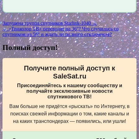
Навигация
Запущена группа спутников Starlink-1040 →
← «Триколор ТВ» переводят на 36°? Что случилось со
по
спутником на 56° и ждать ли полного отключения?
записям
Полный доступ!
Получите полный доступ к
SaleSat.ru
Присоединяйтесь к нашему сообществу и
получайте эксклюзивные новости
спутникового ТВ!
Вам больше не придётся «рыскать» по Интернету, в
поисках свежей информации о том, какие каналы и
на каких транспондерах — появились, или ушли!