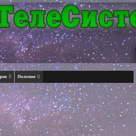
еров
Полезное