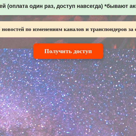
й (оплата один раз, доступ навсегда) *бывают а
 новостей по изменениям каналов и транспондеров за 
Получить доступ