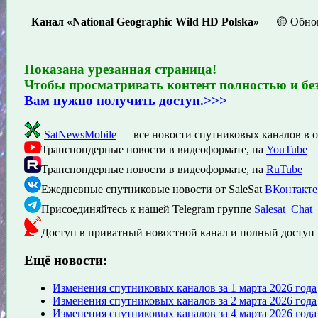
Канал «National Geographic Wild HD Polska»
— 🟡 Обнов
Показана урезанная страница!
Чтобы просматривать контент полностью и бе
Вам нужно получить доступ.>>>
SatNewsMobile
— все новости спутниковых каналов в 
Транспондерные новости в видеоформате, на
YouTube
Транспондерные новости в видеоформате, на
RuTube
Ежедневные спутниковые новости от SaleSat
ВКонтакте
Присоединяйтесь к нашей Telegram группе
Salesat_Chat
Доступ в приватный новостной канал и полный доступ 
Ещё новости:
Изменения спутниковых каналов за 1 марта 2026 года
Изменения спутниковых каналов за 2 марта 2026 года
Изменения спутниковых каналов за 4 марта 2026 года