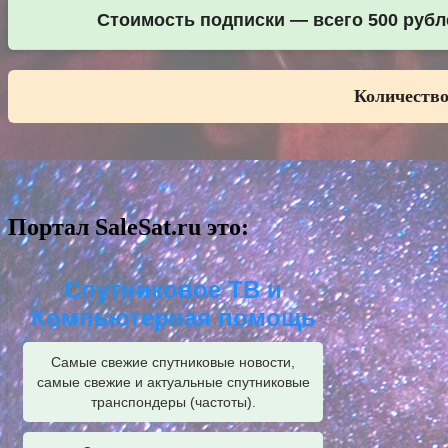
Стоимость подписки — всего 500 рубле
Количество
Портал SaleSat.ru это:
Спутниковое ТВ и
Компьютерная помощь
Самые свежие спутниковые новости,
самые свежие и актуальные спутниковые
транспондеры (частоты).