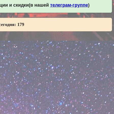
кции и скидки(в нашей
телеграм-группе
)
сегодня:
179