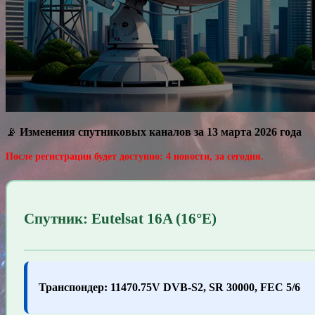
📡
Изменения спутниковых каналов за 13 марта 2026 года
После регистрации будет доступно: 4 новости, за сегодня.
Спутник: Eutelsat 16A (16°E)
Транспондер: 11470.75V DVB-S2, SR 30000, FEC 5/6