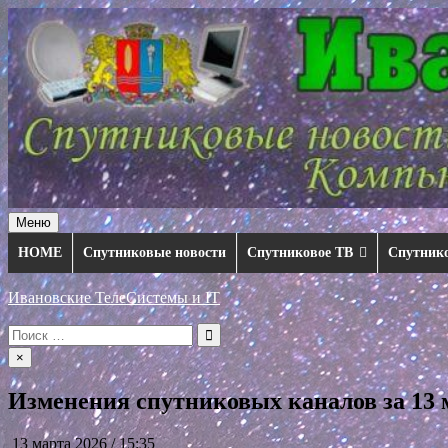
Перейти
к
содержимому
Меню
HOME
Спутниковые новости
Спутниковое ТВ
Спутник
Ивановские ТелеСистемы и IT
Искать:
×
Изменения спутниковых каналов за 13 м
13 марта 2026 / 15:35