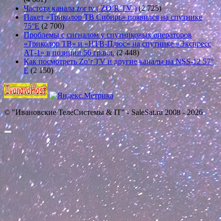
Частота канала zor tv ( ZO’R TV )
(2 725)
Пакет «Триколор ТВ Сибирь» появился на спутнике
75°E
(2 700)
Проблемы с сигналом у спутниковых операторов
«Триколор ТВ» и «НТВ-Плюс» на спутнике «Экспресс
АТ-1» в позиции 56 гр.в.д.
(2 448)
Как посмотреть Zo’r TV и другие каналы на NSS-12 57°
E
(2 150)
© "Ивановские ТелеСистемы & IT" - SaleSat.ru 2008 - 2026
Прокрутить
вверх