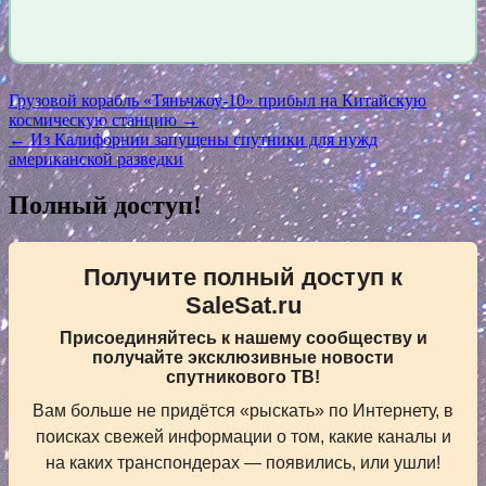
Навигация
Грузовой корабль «Тяньчжоу-10» прибыл на Китайскую
космическую станцию →
по
← Из Калифорнии запущены спутники для нужд
записям
американской разведки
Полный доступ!
Получите полный доступ к
SaleSat.ru
Присоединяйтесь к нашему сообществу и
получайте эксклюзивные новости
спутникового ТВ!
Вам больше не придётся «рыскать» по Интернету, в
поисках свежей информации о том, какие каналы и
на каких транспондерах — появились, или ушли!