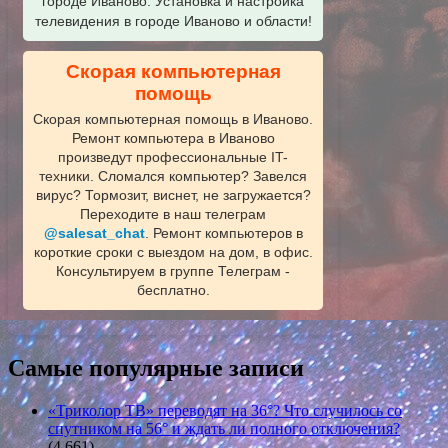
городе Иваново. Установка и настройка
телевидения в городе Иваново и области!
Скорая компьютерная
помощь
Скорая компьютерная помощь в Иваново.
Ремонт компьютера в Иваново
произведут профессиональные IT-
техники. Сломался компьютер? Завелся
вирус? Тормозит, виснет, не загружается?
Переходите в наш телеграм
@salesat_chat
. Ремонт компьютеров в
короткие сроки с выездом на дом, в офис.
Консультируем в группе Телеграм -
бесплатно.
Самые популярные записи
«Триколор ТВ» переводят на 36°? Что случилось со
спутником на 56° и ждать ли полного отключения?
(4 661)