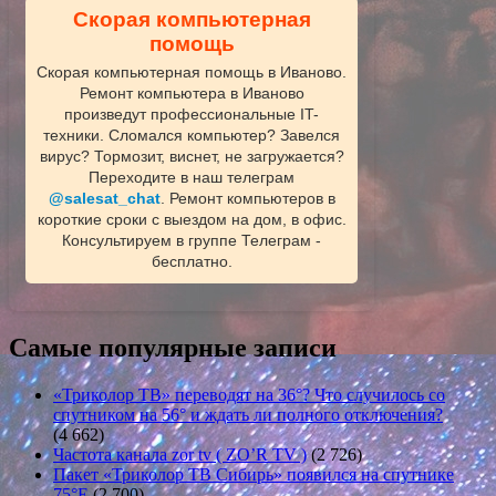
Скорая компьютерная
помощь
Скорая компьютерная помощь в Иваново.
Ремонт компьютера в Иваново
произведут профессиональные IT-
техники. Сломался компьютер? Завелся
вирус? Тормозит, виснет, не загружается?
Переходите в наш телеграм
@salesat_chat
. Ремонт компьютеров в
короткие сроки с выездом на дом, в офис.
Консультируем в группе Телеграм -
бесплатно.
Самые популярные записи
«Триколор ТВ» переводят на 36°? Что случилось со
спутником на 56° и ждать ли полного отключения?
(4 662)
Частота канала zor tv ( ZO’R TV )
(2 726)
Пакет «Триколор ТВ Сибирь» появился на спутнике
75°E
(2 700)