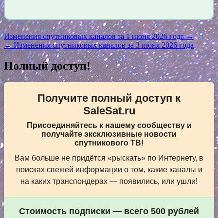
Навигация
Изменения спутниковых каналов за 1 июня 2026 года →
← Изменения спутниковых каналов за 3 июня 2026 года
по
записям
Полный доступ!
Получите полный доступ к
SaleSat.ru
Присоединяйтесь к нашему сообществу и
получайте эксклюзивные новости
спутникового ТВ!
Вам больше не придётся «рыскать» по Интернету, в
поисках свежей информации о том, какие каналы и
на каких транспондерах — появились, или ушли!
Стоимость подписки — всего 500 рублей