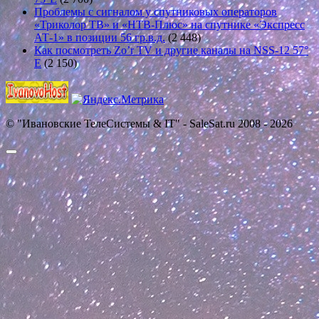
Проблемы с сигналом у спутниковых операторов
«Триколор ТВ» и «НТВ-Плюс» на спутнике «Экспресс
АТ-1» в позиции 56 гр.в.д.
(2 448)
Как посмотреть Zo’r TV и другие каналы на NSS-12 57°
E
(2 150)
© "Ивановские ТелеСистемы & IT" - SaleSat.ru 2008 - 2026
Прокрутить
вверх