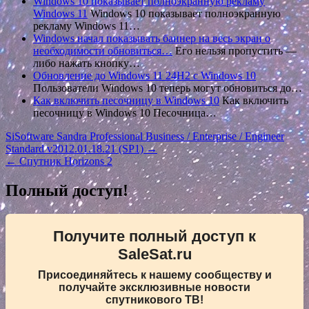
Windows 10 показывает полноэкранную рекламу
Windows 11
Windows 10 показывает полноэкранную
рекламу Windows 11…
Windows начал показывать баннер на весь экран о
необходимости обновиться…
Его нельзя пропустить —
либо нажать кнопку…
Обновление до Windows 11 24H2 с Windows 10
Пользователи Windows 10 теперь могут обновиться до…
Как включить песочницу в Windows 10
Как включить
песочницу в Windows 10 Песочница…
Навигация
SiSoftware Sandra Professional Business / Enterprise / Engineer
Standard v2012.01.18.21 (SP1) →
по
← Спутник Horizons 2
записям
Полный доступ!
Получите полный доступ к
SaleSat.ru
Присоединяйтесь к нашему сообществу и
получайте эксклюзивные новости
спутникового ТВ!