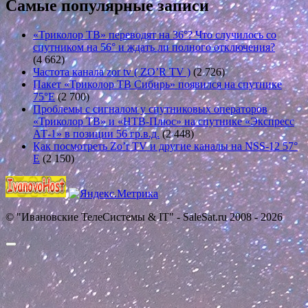
Самые популярные записи
«Триколор ТВ» переводят на 36°? Что случилось со
спутником на 56° и ждать ли полного отключения?
(4 662)
Частота канала zor tv ( ZO’R TV )
(2 726)
Пакет «Триколор ТВ Сибирь» появился на спутнике
75°E
(2 700)
Проблемы с сигналом у спутниковых операторов
«Триколор ТВ» и «НТВ-Плюс» на спутнике «Экспресс
АТ-1» в позиции 56 гр.в.д.
(2 448)
Как посмотреть Zo’r TV и другие каналы на NSS-12 57°
E
(2 150)
© "Ивановские ТелеСистемы & IT" - SaleSat.ru 2008 - 2026
Прокрутить
вверх