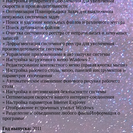
» Настройка аппаратного обеспечения для увеличения
скорости и производительности
» Оптимизация Планировщика Задач для выключения
ненужных системных задач
» Поиск и удаление ненужных файлов и различного мусора
» Поиск дубликатов файлов
» Очистка системного реестра от неправильных и ненужных
записей
» Дефрагментация системного реестра для увеличения
производительности системы
» Управление приложениями в автозапуске системы
» Настройка загрузочного меню Windows 7
» Редактирование контекстного меню (правая кнопка мыши)
» Настройка рабочего стола, меню, панелей инструментов и
параметров оповещения
» Автоматическое изменение фонового рисунка рабочего
стола
» Настройка и оптимизация безопасности системы
» Оптимизация скорости вашего интернет-соединения
» Настройка параметров Interner Explorer
» Отображение встроенных утилит Windows
» Разделение и объединение любого файлаИнформация о
программе
Год выпуска:
2011