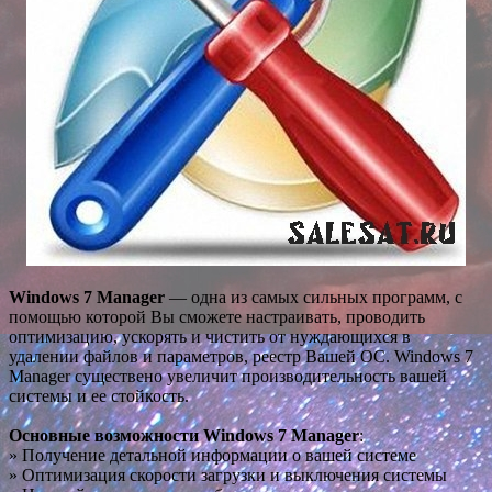
Windows 7 Manager
— одна из самых сильных программ, с
помощью которой Вы сможете настраивать, проводить
оптимизацию, ускорять и чистить от нуждающихся в
удалении файлов и параметров, реестр Вашей ОС. Windows 7
Manager существено увеличит производительность вашей
системы и ее стойкость.
Основные возможности Windows 7 Manager
:
» Получение детальной информации о вашей системе
» Оптимизация скорости загрузки и выключения системы