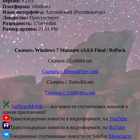
Версия:
v3.0.6
Платформа:
Windows
Язык интерфейса:
Английский (Русификатор)
Лекарство:
Присутствует
Разрядность
: 32bit+64bit
Размер архива:
21.01 Мб
Скачать Windows 7 Manager v3.0.6 Final / RePack
Скачать с LetItBit.net
Скачать с DepositFiles.com
Скачать с TurboBit.net
Скачать с UniBytes.com
SatNewsMobile
— все новости спутниковых каналов в
одном приложении!
Транспондерные новости в видеоформате, на
YouTube
Транспондерные новости в видеоформате, на
RuTube
Ежедневные спутниковые новости от SaleSat
ВКонтакте