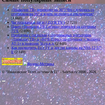
«Триколор ТВ» переводят на 36°? Что случилось со
спутником на 56° и ждать ли полного отключения?
(4 660)
Частота канала zor tv ( ZO’R TV )
(2 725)
Пакет «Триколор ТВ Сибирь» появился на спутнике
75°E
(2 699)
Проблемы с сигналом у спутниковых операторов
«Триколор ТВ» и «НТВ-Плюс» на спутнике «Экспресс
АТ-1» в позиции 56 гр.в.д.
(2 448)
Как посмотреть Zo’r TV и другие каналы на NSS-12 57°
E
(2 149)
© "Ивановские ТелеСистемы & IT" - SaleSat.ru 2008 - 2026
Прокрутить
вверх