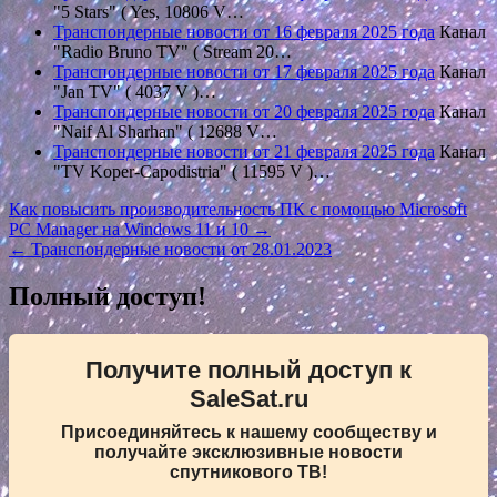
"5 Stars" ( Yes, 10806 V…
Транспондерные новости от 16 февраля 2025 года
Канал
"Radio Bruno TV" ( Stream 20…
Транспондерные новости от 17 февраля 2025 года
Канал
"Jan TV" ( 4037 V )…
Транспондерные новости от 20 февраля 2025 года
Канал
"Naif Al Sharhan" ( 12688 V…
Транспондерные новости от 21 февраля 2025 года
Канал
"TV Koper-Capodistria" ( 11595 V )…
Навигация
Как повысить производительность ПК с помощью Microsoft
PC Manager на Windows 11 и 10 →
по
← Транспондерные новости от 28.01.2023
записям
Полный доступ!
Получите полный доступ к
SaleSat.ru
Присоединяйтесь к нашему сообществу и
получайте эксклюзивные новости
спутникового ТВ!