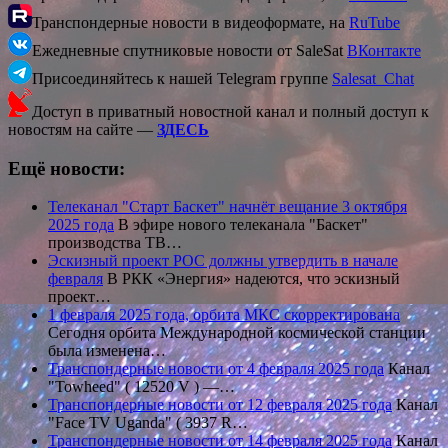
Транспондерные новости в видеоформате, на
RuTube
Ежедневные спутниковые новости от SaleSat
ВКонтакте
Присоединяйтесь к нашей Telegram группе
Salesat_Chat
Доступ в приватный новостной канал и полный доступ к
новостям на сайте —
ЗДЕСЬ
Ещё новости:
Телеканал "Старт Баскет" начнёт вещание 3 октября
2025 года
В эфире нового телеканала "Баскет"
производства ТВ…
Эскизный проект РОС должны утвердить в начале
февраля
В РКК «Энергия» надеются, что эскизный
проект…
1 февраля 2025 года, орбита МКС скорректирована
Сегодня орбита Международной космической станции
была изменена…
Транспондерные новости от 4 февраля 2025 года
Канал
"Towheed" ( 12520 V ) —…
Транспондерные новости от 12 февраля 2025 года
Канал
"Face TV Uganda" ( 3937 R…
Транспондерные новости от 14 февраля 2025 года
Канал