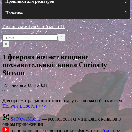
Прошивки для ресиверов
Полезное
Ивановские ТелеСистемы и IT
Искать:
×
1 февраля начнет вещание
познавательный канал Curiosity
Stream
27 января 2023 / 20:31
0
Для просмотра данного контента, у вас должен быть доступ.
Получить доступ >>>
SatNewsMobile
— все новости спутниковых каналов в
одном приложении!
Транспондерные новости в видеоформате, на
YouTube