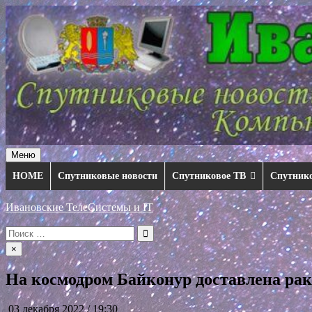
Перейти
к
содержимому
Меню
HOME
Спутниковые новости
Спутниковое ТВ
Спутник
Ивановские ТелеСистемы и IT
Искать:
×
На космодром Байконур доставлена ра
03 декабря 2022 / 19:30