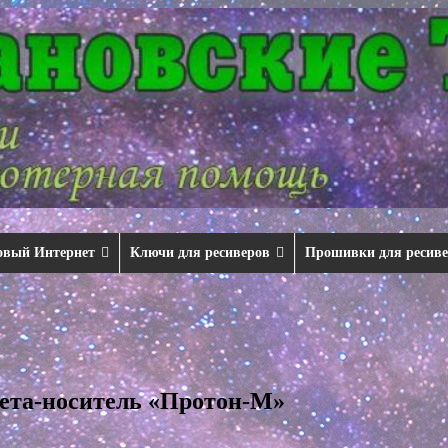
овый Интернет
Ключи для ресиверов
Прошивки для ресив
кета-носитель «Протон-М»