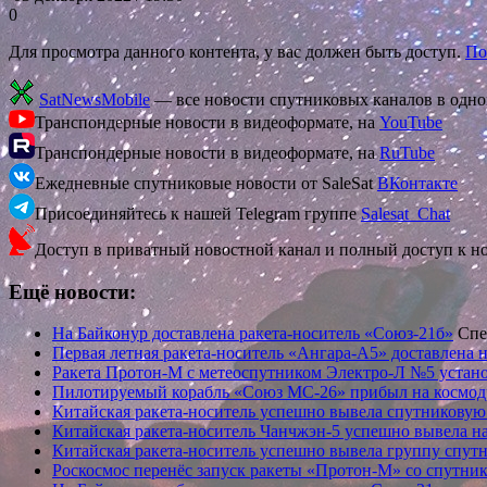
0
Для просмотра данного контента, у вас должен быть доступ.
По
SatNewsMobile
— все новости спутниковых каналов в одн
Транспондерные новости в видеоформате, на
YouTube
Транспондерные новости в видеоформате, на
RuTube
Ежедневные спутниковые новости от SaleSat
ВКонтакте
Присоединяйтесь к нашей Telegram группе
Salesat_Chat
Доступ в приватный новостной канал и полный доступ к н
Ещё новости:
На Байконур доставлена ракета-носитель «Союз-21б»
Спе
Первая летная ракета-носитель «Ангара-А5» доставлена
Ракета Протон-М с метеоспутником Электро-Л №5 устано
Пилотируемый корабль «Союз МС-26» прибыл на космод
Китайская ракета-носитель успешно вывела спутниковую
Китайская ракета-носитель Чанчжэн-5 успешно вывела 
Китайская ракета-носитель успешно вывела группу спутн
Роскосмос перенёс запуск ракеты «Протон-М» со спутни