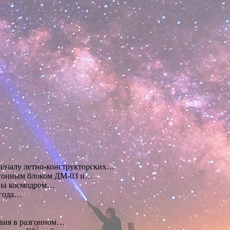
началу летно-конструкторских…
згонным блоком ДМ-03 и…
 на космодром…
 года…
твия в разгонном…