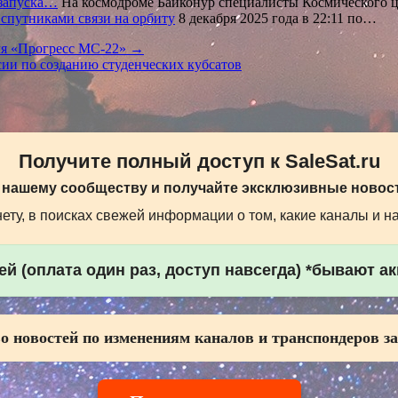
 запуска…
На космодроме Байконур специалисты Космическог
 спутниками связи на орбиту
8 декабря 2025 года в 22:11 по…
ля «Прогресс МС-22» →
ии по созданию студенческих кубсатов
Получите полный доступ к SaleSat.ru
 нашему сообществу и получайте эксклюзивные новост
ту, в поисках свежей информации о том, какие каналы и н
й (оплата один раз, доступ навсегда) *бывают а
о новостей по изменениям каналов и транспондеров за