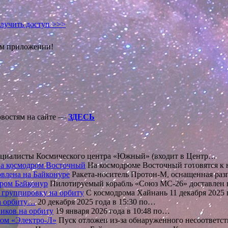
лучить доступ >>>
ом приложении!
овостям на сайте —
ЗДЕСЬ
циалисты Космического центра «Южный» (входит в Центр…
 на космодром Восточный
На космодроме Восточный готовятся к 
влена на Байконуре
Ракета-носитель Протон-М, оснащенная ра
ром Байконур
Пилотируемый корабль «Союз МС-26» доставлен
 группировку на орбиту
С космодрома Хайнань 11 декабря 2025
на орбиту…
20 декабря 2025 года в 15:30 по…
иков на орбиту
19 января 2026 года в 10:48 по…
ком «Электро-Л»
Пуск отложен из-за обнаруженного несоответс