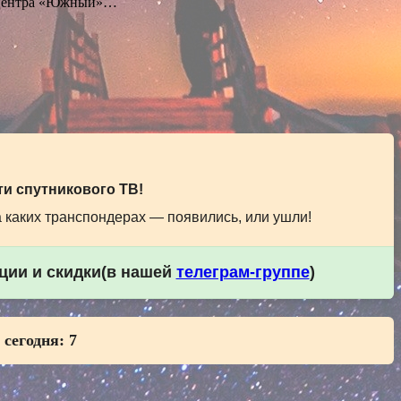
о центра «Южный»…
и спутникового ТВ!
а каких транспондерах — появились, или ушли!
кции и скидки(в нашей
телеграм-группе
)
 сегодня:
7