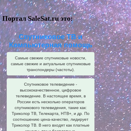
Портал SaleSat.ru это:
Спутниковое ТВ и
Компьютерная помощь
Самые свежие спутниковые новости,
самые свежие и актуальные спутниковые
транспондеры (частоты).
Спутниковое телевидение -
высококачественное, цифровое
телевидение. В настоящее время, в
России есть несколько операторов
спутникового телевидения, такие как:
Триколор ТВ, Телекарта, НТВ+, и др. По
соотношению цена-качество, лидирует
Триколор ТВ. В него входят как платные